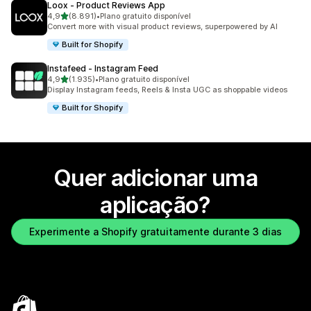
Loox ‑ Product Reviews App
de 5 estrelas
4,9
(8.891)
•
Plano gratuito disponível
8891 total de avaliações
Convert more with visual product reviews, superpowered by AI
Built for Shopify
Instafeed ‑ Instagram Feed
de 5 estrelas
4,9
(1.935)
•
Plano gratuito disponível
1935 total de avaliações
Display Instagram feeds, Reels & Insta UGC as shoppable videos
Built for Shopify
Quer adicionar uma
aplicação?
Experimente a Shopify gratuitamente durante 3 dias