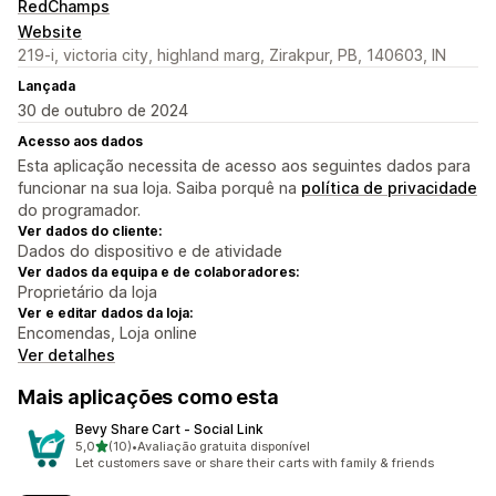
RedChamps
Website
219-i, victoria city, highland marg, Zirakpur, PB, 140603, IN
Lançada
30 de outubro de 2024
Acesso aos dados
Esta aplicação necessita de acesso aos seguintes dados para
funcionar na sua loja. Saiba porquê na
política de privacidade
do programador.
Ver dados do cliente:
Dados do dispositivo e de atividade
Ver dados da equipa e de colaboradores:
Proprietário da loja
Ver e editar dados da loja:
Encomendas, Loja online
Ver detalhes
Mais aplicações como esta
Bevy Share Cart ‑ Social Link
de 5 estrelas
5,0
(10)
•
Avaliação gratuita disponível
10 total de avaliações
Let customers save or share their carts with family & friends