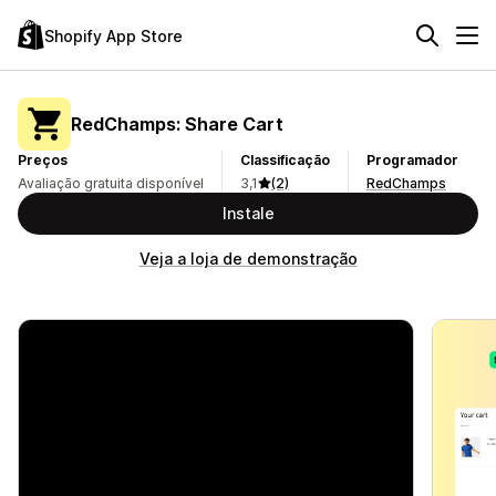
Shopify App Store
RedChamps: Share Cart
Preços
Classificação
Programador
Avaliação gratuita disponível
3,1
(2)
RedChamps
Instale
Veja a loja de demonstração