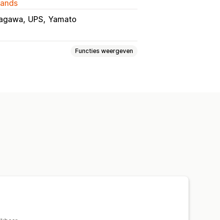
lands
agawa
UPS
Yamato
Functies weergeven
ilmeldingen