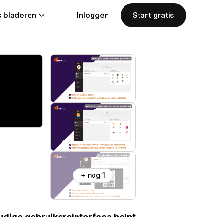
 bladeren
Inloggen
Start gratis
+ nog 1
dige gebruikersinterface helpt