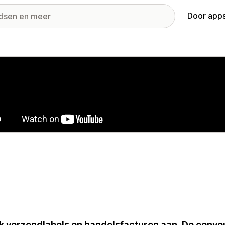
Door apps
ij met uitgelichte afbeeldingen
 verzendlabels en handelsfacturen aan. De eenvou