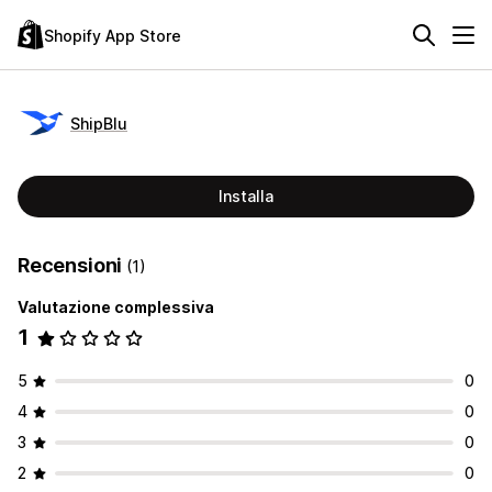
Shopify App Store
ShipBlu
Installa
Recensioni
(1)
Valutazione complessiva
1
5
0
4
0
3
0
2
0