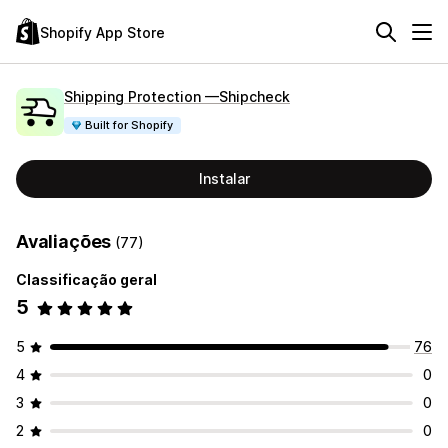
Shopify App Store
Shipping Protection —Shipcheck
Built for Shopify
Instalar
Avaliações
(77)
Classificação geral
5
5
76
4
0
3
0
2
0