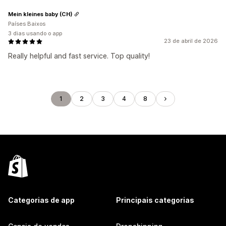
Mein kleines baby (CH)
Países Baixos
3 dias usando o app
23 de abril de 2026
Really helpful and fast service. Top quality!
1
2
3
4
8
Categorias de app
Principais categorias