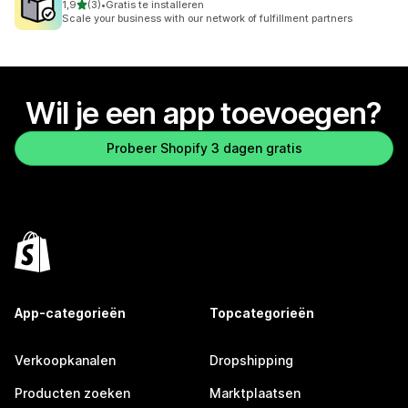
van 5 sterren
1,9
(3)
•
Gratis te installeren
3 recensies in totaal
Scale your business with our network of fulfillment partners
Wil je een app toevoegen?
Probeer Shopify 3 dagen gratis
App-categorieën
Topcategorieën
Verkoopkanalen
Dropshipping
Producten zoeken
Marktplaatsen