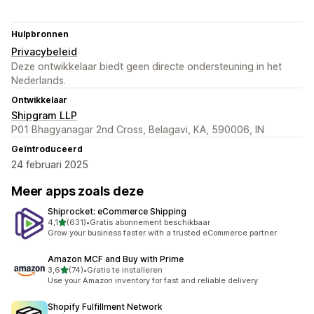
Hulpbronnen
Privacybeleid
Deze ontwikkelaar biedt geen directe ondersteuning in het
Nederlands.
Ontwikkelaar
Shipgram LLP
P01 Bhagyanagar 2nd Cross, Belagavi, KA, 590006, IN
Geïntroduceerd
24 februari 2025
Meer apps zoals deze
Shiprocket: eCommerce Shipping
van 5 sterren
4,1
(631)
•
Gratis abonnement beschikbaar
631 recensies in totaal
Grow your business faster with a trusted eCommerce partner
Amazon MCF and Buy with Prime
van 5 sterren
3,6
(74)
•
Gratis te installeren
74 recensies in totaal
Use your Amazon inventory for fast and reliable delivery
Shopify Fulfillment Network