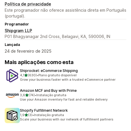
Política de privacidade
Este programador não oferece assistência direta em Português
(portugal).
Programador
Shipgram LLP
P01 Bhagyanagar 2nd Cross, Belagavi, KA, 590006, IN
Lançada
24 de fevereiro de 2025
Mais aplicações como esta
Shiprocket: eCommerce Shipping
de 5 estrelas
4,1
(630)
•
Plano gratuito disponível
630 total de avaliações
Grow your business faster with a trusted eCommerce partner
Amazon MCF and Buy with Prime
de 5 estrelas
3,6
(74)
•
Instalação gratuita
74 total de avaliações
Use your Amazon inventory for fast and reliable delivery
Shopify Fulfillment Network
de 5 estrelas
1,9
(3)
•
Instalação gratuita
3 total de avaliações
Scale your business with our network of fulfillment partners