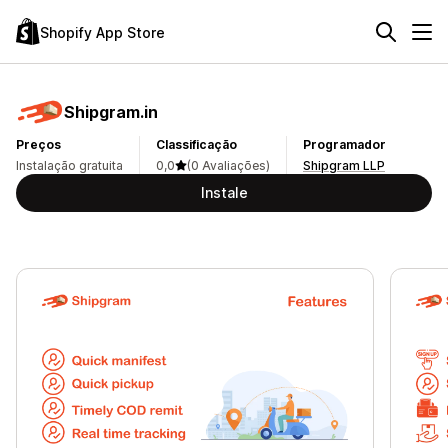
Shopify App Store
Shipgram.in
Preços
Classificação
Programador
Instalação gratuita
0,0
(0 Avaliações)
Shipgram LLP
Instale