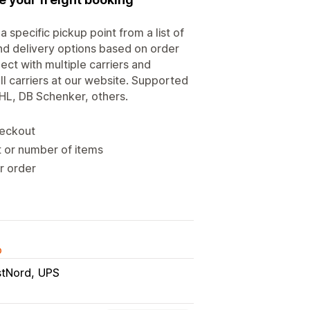
specific pick­up point from a list of
and delivery options based on order
ect with multiple carriers and
ll carriers at our website. Supported
DHL, DB Schenker, others.
heckout
 or number of items
r order
o
stNord
UPS