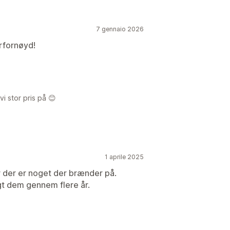
7 gennaio 2026
rfornøyd!
i stor pris på 😊
1 aprile 2025
r der er noget der brænder på.
t dem gennem flere år.