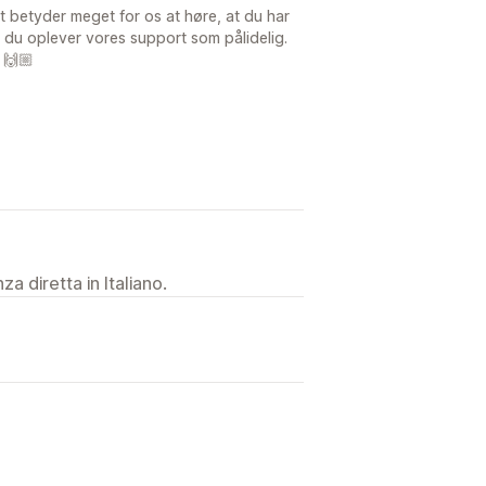
et betyder meget for os at høre, at du har
 du oplever vores support som pålidelig.
! 🙌🏼
a diretta in Italiano.