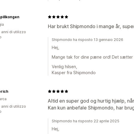
pillkongen
ia
Har brukt Shipmondo i mange år, supe
 anni di utilizzo
p
Shipmondo ha risposto 13 gennaio 2026
Hej,
Mange tak for dine pæne ord! Det sætter v
Venlig hilsen,
Kasper fra Shipmondo
erich
arca
Altid en super god og hurtig hjælp, nå
 anni di utilizzo
Kan kun anbefale Shipmondo, har brug
p
Shipmondo ha risposto 22 aprile 2025
Hej,