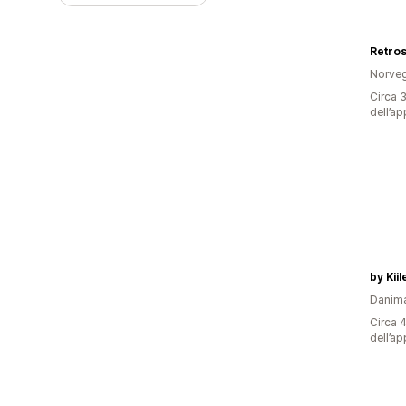
Retros
Norveg
Circa 3
dell’ap
by Kiil
Danim
Circa 4
dell’ap