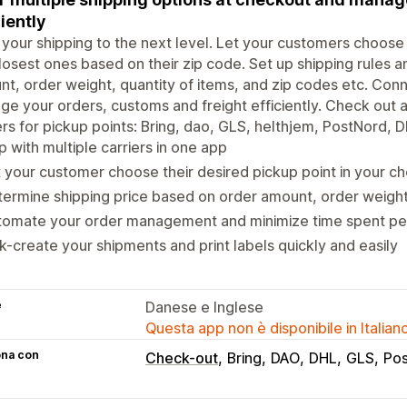
ciently
your shipping to the next level. Let your customers choose a 
losest ones based on their zip code. Set up shipping rules 
t, order weight, quantity of items, and zip codes etc. Conn
e your orders, customs and freight efficiently. Check out a
ers for pickup points: Bring, dao, GLS, helthjem, PostNord, 
p with multiple carriers in one app
 your customer choose their desired pickup point in your c
ermine shipping price based on order amount, order weight
tomate your order management and minimize time spent pe
k-create your shipments and print labels quickly and easily
e
Danese e Inglese
Questa app non è disponibile in Italian
ona con
Check-out
Bring
DAO
DHL
GLS
Po