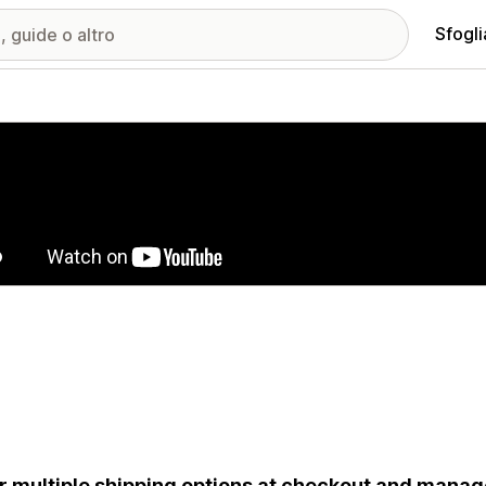
Sfogli
ria immagini in evidenza
r multiple shipping options at checkout and manag