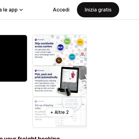
a le app
Accedi
Inizia gratis
+ Altre 2
e your freight booking