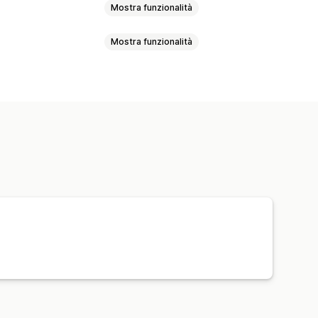
Mostra funzionalità
Mostra funzionalità
In base al cliente
tità
In base al peso
i ordini
Tag degli ordini
i resi
Elaborazione degli ordini
rdini
Convalida degli indirizzi
cronizzazione automatica dei dati
valuta
Regole personalizzate
ore