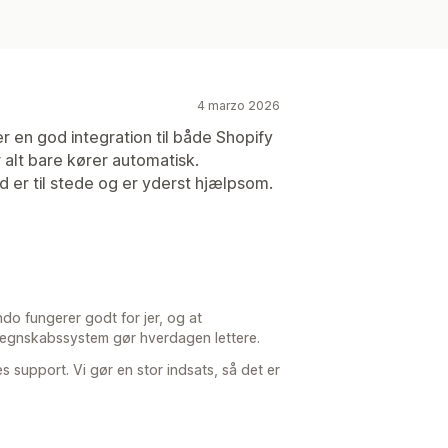
4 marzo 2026
r en god integration til både Shopify
 alt bare kører automatisk.
d er til stede og er yderst hjælpsom.
do fungerer godt for jer, og at
 regnskabssystem gør hverdagen lettere.
support. Vi gør en stor indsats, så det er