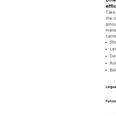
effi
Take 
the c
amoun
manag
carri
Shi
Let
Det
Au
Bul
Lingu
Funzi