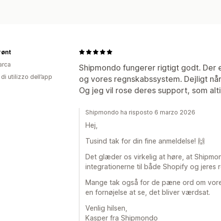
rønt
arca
Shipmondo fungerer rigtigt godt. Der e
di utilizzo dell’app
og vores regnskabssystem. Dejligt når
Og jeg vil rose deres support, som alti
Shipmondo ha risposto 6 marzo 2026
Hej,
Tusind tak for din fine anmeldelse! 🙌
Det glæder os virkelig at høre, at Shipmon
integrationerne til både Shopify og jeres
Mange tak også for de pæne ord om vores 
en fornøjelse at se, det bliver værdsat.
Venlig hilsen,
Kasper fra Shipmondo