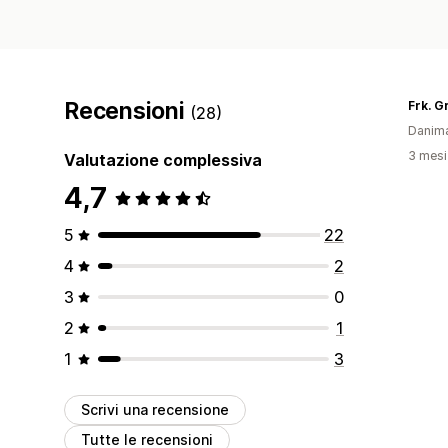
Recensioni
Frk. G
(28)
Danim
3 mesi 
Valutazione complessiva
4,7
5
22
4
2
3
0
2
1
1
3
Scrivi una recensione
Tutte le recensioni