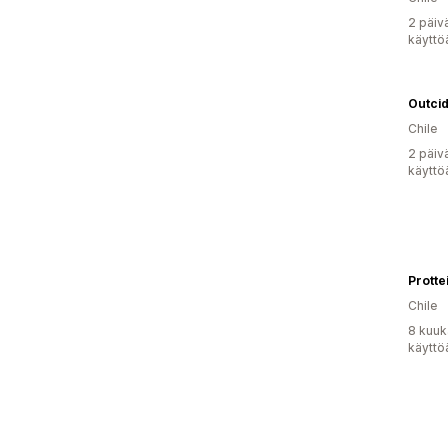
2 päiv
käyttö
Outci
Chile
2 päiv
käyttö
Protte
Chile
8 kuuk
käyttö