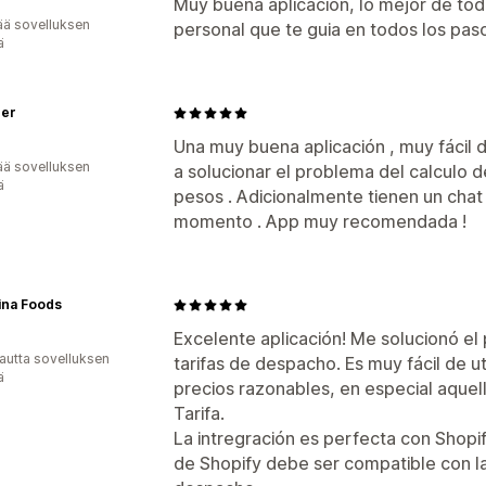
Muy buena aplicación, lo mejor de todo
ää sovelluksen
personal que te guia en todos los pas
ä
der
Una muy buena aplicación , muy fácil d
ää sovelluksen
a solucionar el problema del calculo 
ä
pesos . Adicionalmente tienen un cha
momento . App muy recomendada !
ina Foods
Excelente aplicación! Me solucionó el
autta sovelluksen
tarifas de despacho. Es muy fácil de uti
ä
precios razonables, en especial aquel
Tarifa.
La intregración es perfecta con Shopi
de Shopify debe ser compatible con la