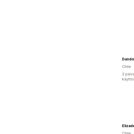
Dando
Chile
2 päiv
käyttö
Elizad
Chile