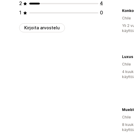
2
4
Konko
1
0
Chile
Yli 2 
Kirjoita arvostelu
käyttö
Luxus 
Chile
4 kuuk
käyttö
Muebl
Chile
8 kuuk
käyttö