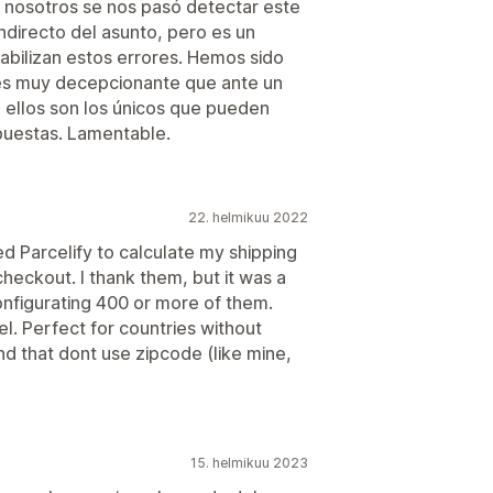
 nosotros se nos pasó detectar este
directo del asunto, pero es un
sabilizan estos errores. Hemos sido
 es muy decepcionante que ante un
 ellos son los únicos que pueden
puestas. Lamentable.
22. helmikuu 2022
ed Parcelify to calculate my shipping
checkout. I thank them, but it was a
onfigurating 400 or more of them.
cel. Perfect for countries without
nd that dont use zipcode (like mine,
15. helmikuu 2023