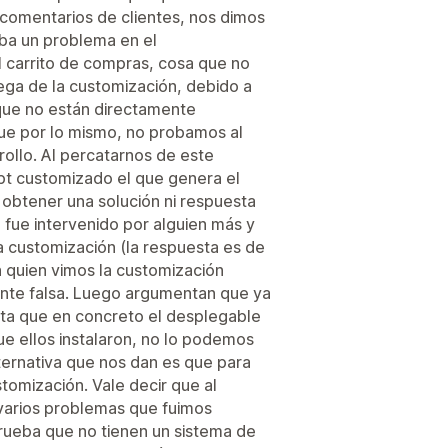
 comentarios de clientes, nos dimos
ba un problema en el
 carrito de compras, cosa que no
ega de la customización, debido a
que no están directamente
que por lo mismo, no probamos al
ollo. Al percatarnos de este
pt customizado el que genera el
obtener una solución ni respuesta
 fue intervenido por alguien más y
a customización (la respuesta es de
 quien vimos la customización
ente falsa. Luego argumentan que ya
lta que en concreto el desplegable
e ellos instalaron, no lo podemos
lternativa que nos dan es que para
omización. Vale decir que al
arios problemas que fuimos
rueba que no tienen un sistema de