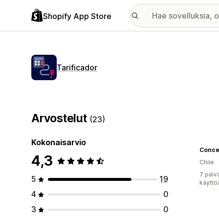
Shopify App Store
Tarificador
Arvostelut
(23)
Kokonaisarvio
Conce
4,3
Chile
7 päiv
5
19
käyttö
4
0
3
0