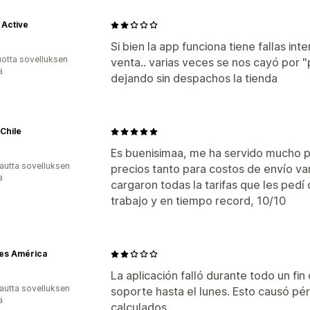
 Active
Si bien la app funciona tiene fallas in
vuotta sovelluksen
venta.. varias veces se nos cayó por 
ä
dejando sin despachos la tienda
Chile
Es buenisimaa, me ha servido mucho p
autta sovelluksen
precios tanto para costos de envío va
ä
cargaron todas la tarifas que les pedí
trabajo y en tiempo record, 10/10
es América
La aplicación falló durante todo un f
autta sovelluksen
soporte hasta el lunes. Esto causó p
ä
calculados.