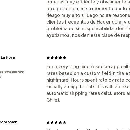
pruebas muy eficiente y obviamente a
otro problema en su momento por lo in
riesgo muy alto si luego no se respon
clientes frecuentes de Haciendola, y
problema de su responsabilida, donde
ayudarnos, nos den esta clase de res
 La Hora
For a very long time i used an app call
ää sovelluksen
rates based on a custom field in the e
ä
nightmare! Hours spent rate by rate c
Finnally an app to bulk this with an ex
automatic shipping rates calculators a
Chile).
ecoracion