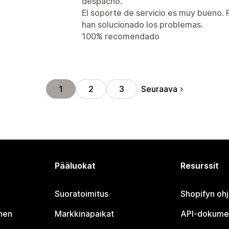
despacho.
El soporte de servicio es muy bueno.
han solucionado los problemas.
100% recomendado
Seuraava
1
2
3
Pääluokat
Resurssit
Suoratoimitus
Shopifyn oh
nen
Markkinapaikat
API-dokume