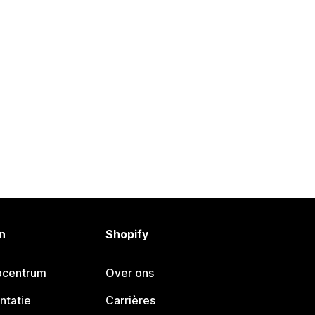
n
Shopify
pcentrum
Over ons
ntatie
Carrières