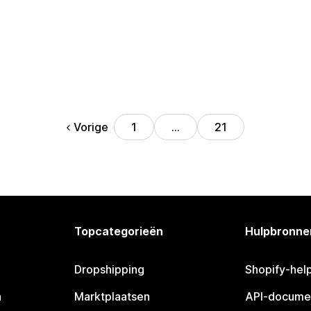
Vorige
1
…
21
Topcategorieën
Hulpbronne
Dropshipping
Shopify-hel
n
Marktplaatsen
API-docume