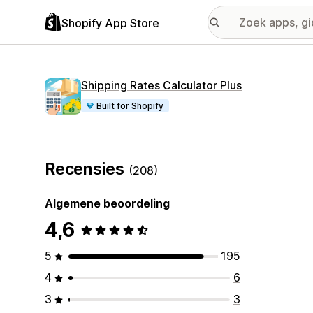
Shopify App Store
Shipping Rates Calculator Plus
Built for Shopify
Recensies
(208)
Algemene beoordeling
4,6
5
195
4
6
3
3