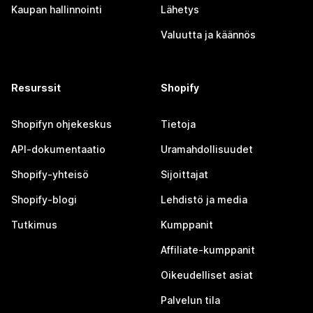
Kaupan hallinnointi
Lähetys
Valuutta ja käännös
Resurssit
Shopify
Shopifyn ohjekeskus
Tietoja
API-dokumentaatio
Uramahdollisuudet
Shopify-yhteisö
Sijoittajat
Shopify-blogi
Lehdistö ja media
Tutkimus
Kumppanit
Affiliate-kumppanit
Oikeudelliset asiat
Palvelun tila