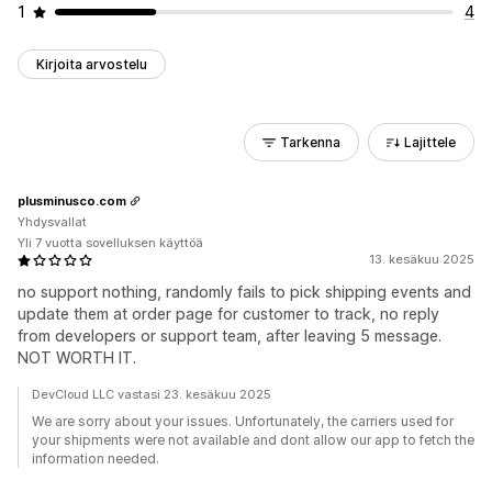
1
4
Kirjoita arvostelu
Tarkenna
Lajittele
plusminusco.com
Yhdysvallat
Yli 7 vuotta sovelluksen käyttöä
13. kesäkuu 2025
no support nothing, randomly fails to pick shipping events and
update them at order page for customer to track, no reply
from developers or support team, after leaving 5 message.
NOT WORTH IT.
DevCloud LLC vastasi 23. kesäkuu 2025
We are sorry about your issues. Unfortunately, the carriers used for
your shipments were not available and dont allow our app to fetch the
information needed.