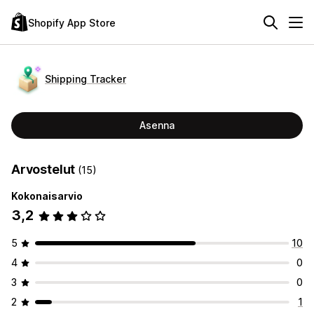
Shopify App Store
Shipping Tracker
Asenna
Arvostelut
(15)
Kokonaisarvio
3,2
5
10
4
0
3
0
2
1