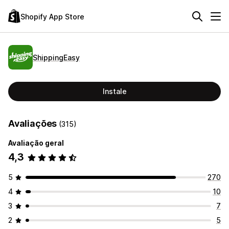
Shopify App Store
ShippingEasy
Instale
Avaliações
(315)
Avaliação geral
4,3
5
270
4
10
3
7
2
5