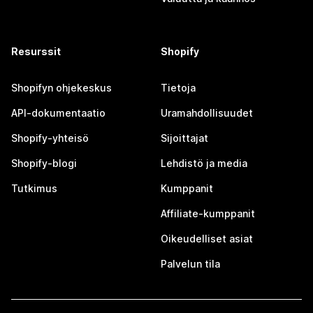
Resurssit
Shopify
Shopifyn ohjekeskus
Tietoja
API-dokumentaatio
Uramahdollisuudet
Shopify-yhteisö
Sijoittajat
Shopify-blogi
Lehdistö ja media
Tutkimus
Kumppanit
Affiliate-kumppanit
Oikeudelliset asiat
Palvelun tila