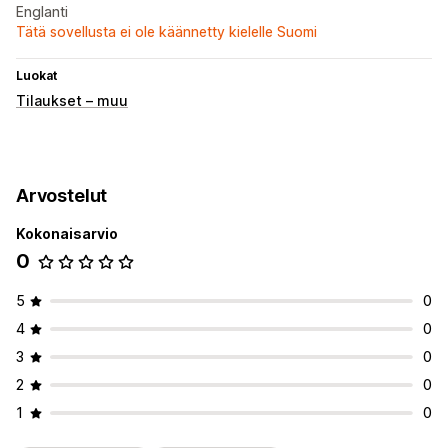
Englanti
Tätä sovellusta ei ole käännetty kielelle Suomi
Luokat
Tilaukset – muu
Arvostelut
Kokonaisarvio
0
5
0
4
0
3
0
2
0
1
0