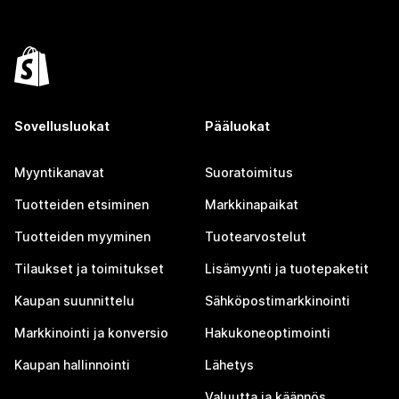
Sovellusluokat
Pääluokat
Myyntikanavat
Suoratoimitus
Tuotteiden etsiminen
Markkinapaikat
Tuotteiden myyminen
Tuotearvostelut
Tilaukset ja toimitukset
Lisämyynti ja tuotepaketit
Kaupan suunnittelu
Sähköpostimarkkinointi
Markkinointi ja konversio
Hakukoneoptimointi
Kaupan hallinnointi
Lähetys
Valuutta ja käännös