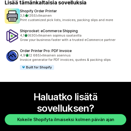
Lisää tämänkaltaisia sovelluksia
Shopify Order Printer
/ 5 tähteä
3,5
(355)
•
Ilmainen
355 arvostelua yhteensä
Print customized pick lists, invoices, packing slips and more
Shiprocket: eCommerce Shipping
/ 5 tähteä
4,1
(630)
•
Ilmainen sopimus saatavilla
630 arvostelua yhteensä
Grow your business faster with a trusted eCommerce partner
Order Printer Pro: PDF Invoice
/ 5 tähteä
4,9
(2 685)
•
Ilmainen asennus
2685 arvostelua yhteensä
Invoice generator for PDF invoices, quotes & packing slips.
Built for Shopify
Haluatko lisätä
sovelluksen?
Kokeile Shopifyta ilmaiseksi kolmen päivän ajan