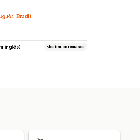
uguês (Brasil)
m inglês)
Mostrar os recursos
 de frete
Taxas de frete
 rastreamento
Pro