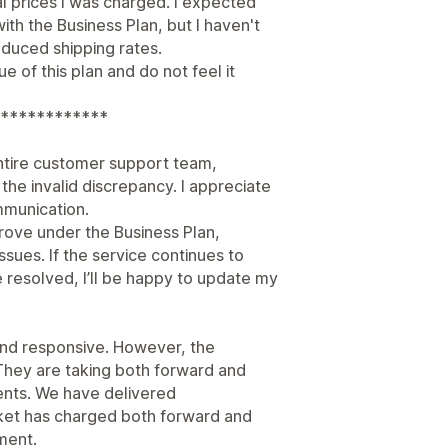
l prices I was charged. I expected
with the Business Plan, but I haven't
duced shipping rates.
e of this plan and do not feel it
************
ntire customer support team,
he invalid discrepancy. I appreciate
mmunication.
prove under the Business Plan,
ssues. If the service continues to
resolved, I’ll be happy to update my
nd responsive. However, the
They are taking both forward and
ents. We have delivered
ket has charged both forward and
ment.