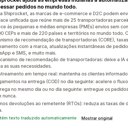
essar pedidos no mundo todo.
a Shiprocket, as marcas de e-commerce e D2C podem envia
face unificada que reúne mais de 25 transportadoras parce
ece às pequenas e médias empresas (PMEs) envios sem comp
0 CEPs e mais de 220 países e territórios no mundo todo. O
nismo de recomendação de transportadoras (CORE), taxas d
eamento com a marca, atualizações instantâneas de pedido
sApp e SMS, e muito mais.
canismo de recomendação de transportadoras: deixe a IA e
a as suas necessidades.
streamento em tempo real: mantenha os clientes informado
amentos na entrega (COD) no dia seguinte: acelere o flux
rega no mesmo dia ou no dia seguinte: entregue os pedidos
e nunca.
nos devoluções ao remetente (RTOs): reduza as taxas de 
a.
tém texto traduzido automaticamente
Mostrar original