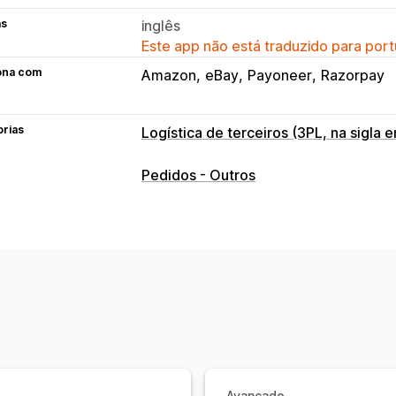
as
inglês
Este app não está traduzido para port
ona com
Amazon
eBay
Payoneer
Razorpay
orias
Logística de terceiros (3PL, na sigla e
Gerenciamento de pedidos
Pedidos - Outros
Processamento de pedidos
Etiquetas
Embalagem personalizada
Página de
Avançado