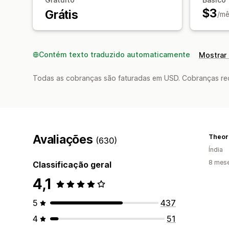
$3
Grátis
/mê
Contém texto traduzido automaticamente
Mostrar 
Todas as cobranças são faturadas em USD. Cobranças reco
Avaliações
Theor
(630)
Índia
8 mes
Classificação geral
4,1
5
437
4
51