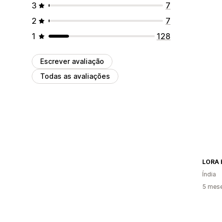
3
7
2
7
1
128
Escrever avaliação
Todas as avaliações
LORA 
Índia
5 mes