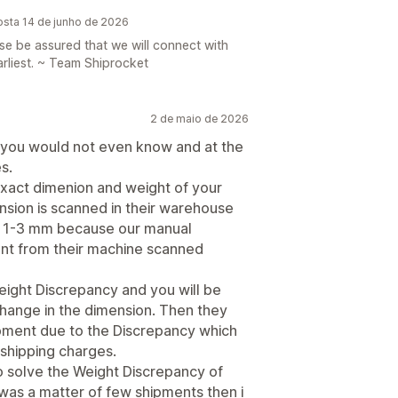
posta 14 de junho de 2026
ease be assured that we will connect with
arliest. ~ Team Shiprocket
2 de maio de 2026
 you would not even know and at the
s.
exact dimenion and weight of your
ion is scanned in their warehouse
f 1-3 mm because our manual
ent from their machine scanned
Weight Discrepancy and you will be
change in the dimension. Then they
ipment due to the Discrepancy which
shipping charges.
to solve the Weight Discrepancy of
 was a matter of few shipments then i