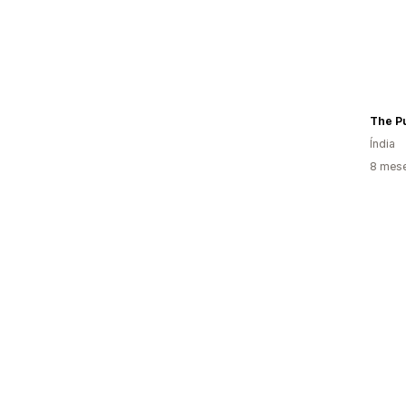
The P
Índia
8 mes