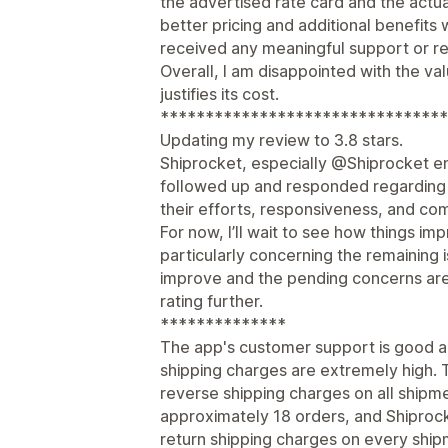
the advertised rate card and the actua
better pricing and additional benefits 
received any meaningful support or re
Overall, I am disappointed with the valu
justifies its cost.
********************************
Updating my review to 3.8 stars.
Shiprocket, especially @Shiprocket e
followed up and responded regarding t
their efforts, responsiveness, and co
For now, I’ll wait to see how things im
particularly concerning the remaining i
improve and the pending concerns are 
rating further.
**************
The app's customer support is good a
shipping charges are extremely high. 
reverse shipping charges on all shipm
approximately 18 orders, and Shiproc
return shipping charges on every ship