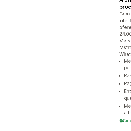
proc
Com 
inter
ofer
24.00
Meca
rastr
What
Me
par
Ra
Pag
Ent
qu
Me
alt
Con