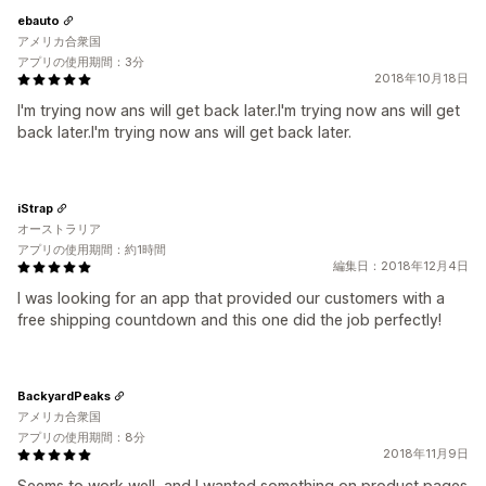
ebauto
アメリカ合衆国
アプリの使用期間：3分
2018年10月18日
I'm trying now ans will get back later.I'm trying now ans will get
back later.I'm trying now ans will get back later.
iStrap
オーストラリア
アプリの使用期間：約1時間
編集日：2018年12月4日
I was looking for an app that provided our customers with a
free shipping countdown and this one did the job perfectly!
BackyardPeaks
アメリカ合衆国
アプリの使用期間：8分
2018年11月9日
Seems to work well, and I wanted something on product pages