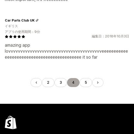
Car Parts Club UK
イギリス
アプリの使用期間：9分
編集日：2018年10月3日
amazing app
lovvvvvvvvvvvvvvvvvvvvvvvvvvvvvvvvvvvvvvveeeeeeeeeee
eeeeeeeeeeeeeeeeeeeeeeeeeeeeeeee it so far
2
3
4
5