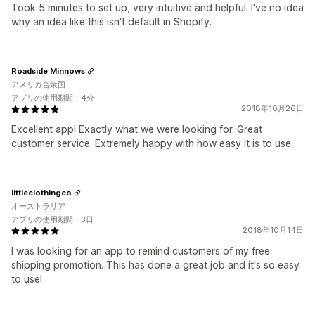
Took 5 minutes to set up, very intuitive and helpful. I've no idea
why an idea like this isn't default in Shopify.
Roadside Minnows
アメリカ合衆国
アプリの使用期間：4分
2018年10月26日
Excellent app! Exactly what we were looking for. Great
customer service. Extremely happy with how easy it is to use.
littleclothingco
オーストラリア
アプリの使用期間：3日
2018年10月14日
I was looking for an app to remind customers of my free
shipping promotion. This has done a great job and it's so easy
to use!