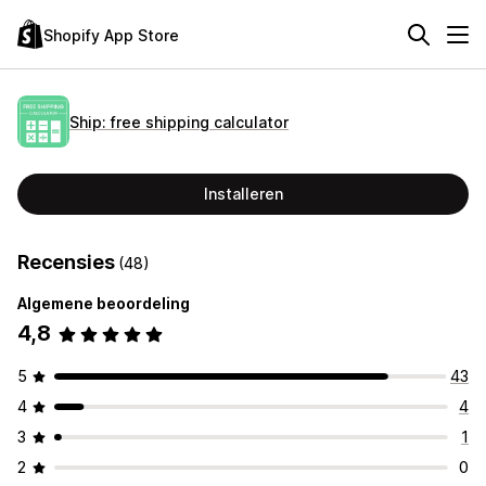
Shopify App Store
Ship: free shipping calculator
Installeren
Recensies
(48)
Algemene beoordeling
4,8
5
43
4
4
3
1
2
0