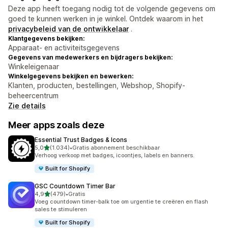
Deze app heeft toegang nodig tot de volgende gegevens om
goed te kunnen werken in je winkel. Ontdek waarom in het
privacybeleid van de ontwikkelaar
.
Klantgegevens bekijken:
Apparaat- en activiteitsgegevens
Gegevens van medewerkers en bijdragers bekijken:
Winkeleigenaar
Winkelgegevens bekijken en bewerken:
Klanten, producten, bestellingen, Webshop, Shopify-
beheercentrum
Zie details
Meer apps zoals deze
Essential Trust Badges & Icons
van 5 sterren
5,0
(1.034)
•
Gratis abonnement beschikbaar
1034 recensies in totaal
Verhoog verkoop met badges, icoontjes, labels en banners.
Built for Shopify
GSC Countdown Timer Bar
van 5 sterren
4,9
(479)
•
Gratis
479 recensies in totaal
Voeg countdown timer-balk toe om urgentie te creëren en flash
sales te stimuleren
Built for Shopify