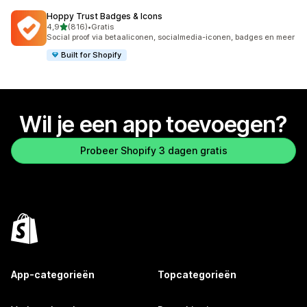
Hoppy Trust Badges & Icons
van 5 sterren
4,9
(816)
•
Gratis
816 recensies in totaal
Social proof via betaaliconen, socialmedia-iconen, badges en meer
Built for Shopify
Wil je een app toevoegen?
Probeer Shopify 3 dagen gratis
App-categorieën
Topcategorieën