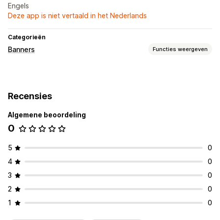
Engels
Deze app is niet vertaald in het Nederlands
Categorieën
Banners
Functies weergeven
Soorten banners
Aankondigingsbalk
Promotie
Recensies
Aanpassing
Algemene beoordeling
Bannerpositie
Animaties
Vaste weergave
0
Links en knoppen
Kleur en lettertype
Emoji's
Mobiel responsief
Campagnetargeting
5
0
4
0
3
0
2
0
1
0