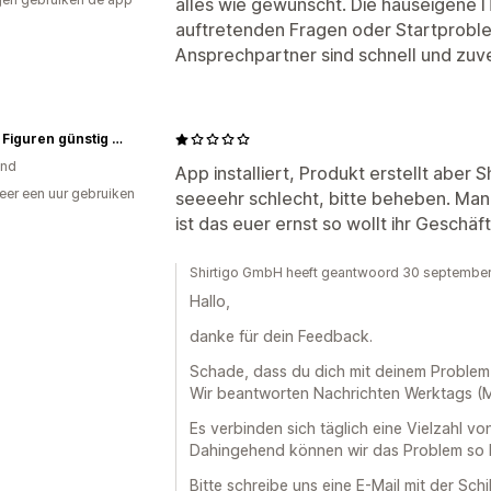
alles wie gewünscht. Die hauseigene IT
auftretenden Fragen oder Startproble
Ansprechpartner sind schnell und zuve
Anime Figuren günstig online kaufen und vorbestellen - Genkidama.de
and
App installiert, Produkt erstellt aber
er een uur gebruiken
seeeehr schlecht, bitte beheben. Man
p
ist das euer ernst so wollt ihr Geschä
Shirtigo GmbH heeft geantwoord 30 septembe
Hallo,
danke für dein Feedback.
Schade, dass du dich mit deinem Problem
Wir beantworten Nachrichten Werktags (M
Es verbinden sich täglich eine Vielzahl 
Dahingehend können wir das Problem so le
Bitte schreibe uns eine E-Mail mit der Sc