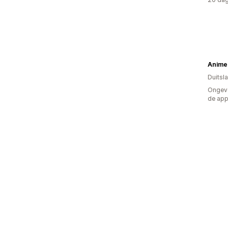
Duitsl
Ongeve
de ap