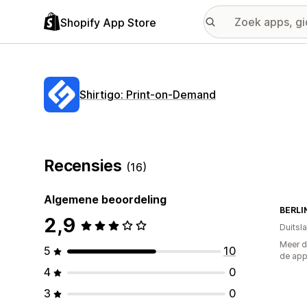
Shopify App Store
Shirtigo: Print‑on‑Demand
Recensies
(16)
Algemene beoordeling
BERLI
2,9
Duitsl
Meer d
5
10
de ap
4
0
3
0