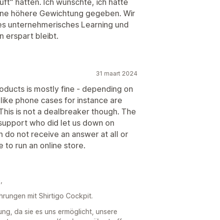
ft" hatten. Ich wünschte, ich hätte
ine höhere Gewichtung gegeben. Wir
es unternehmerisches Learning und
 erspart bleibt.
31 maart 2024
roducts is mostly fine - depending on
ike phone cases for instance are
This is not a dealbreaker though. The
support who did let us down on
 do not receive an answer at all or
e to run an online store.
,
hrungen mit Shirtigo Cockpit.
ng, da sie es uns ermöglicht, unsere