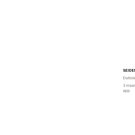
SEID
Duitsl
3 maan
app