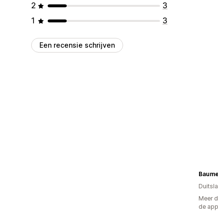
2
3
1
3
Een recensie schrijven
Duitsl
Meer d
de ap