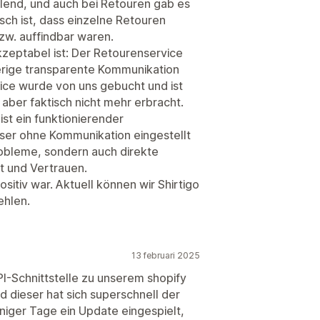
lend, und auch bei Retouren gab es
ch ist, dass einzelne Retouren
zw. auffindbar waren.
akzeptabel ist: Der Retourenservice
rige transparente Kommunikation
vice wurde von uns gebucht und ist
 aber faktisch nicht mehr erbracht.
st ein funktionierender
ser ohne Kommunikation eingestellt
robleme, sondern auch direkte
t und Vertrauen.
sitiv war. Aktuell können wir Shirtigo
ehlen.
13 februari 2025
PI-Schnittstelle zu unserem shopify
 dieser hat sich superschnell der
ger Tage ein Update eingespielt,