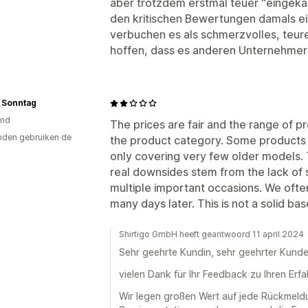
aber trotzdem erstmal teuer "eingekau
den kritischen Bewertungen damals e
verbuchen es als schmerzvolles, teur
hoffen, dass es anderen Unternehmern
 Sonntag
and
The prices are fair and the range of p
den gebruiken de
the product category. Some products l
only covering very few older models. 
real downsides stem from the lack of 
multiple important occasions. We often
many days later. This is not a solid bas
Shirtigo GmbH heeft geantwoord 11 april 2024
Sehr geehrte Kundin, sehr geehrter Kunde
vielen Dank für Ihr Feedback zu Ihren Erfa
Wir legen großen Wert auf jede Rückmeldu