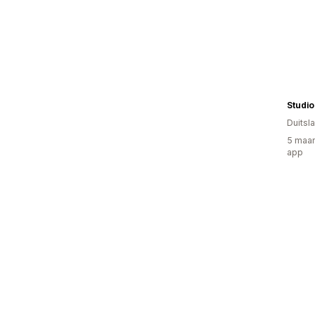
Studio
Duitsl
5 maan
app