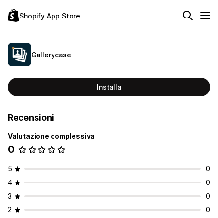
Shopify App Store
Gallerycase
Installa
Recensioni
Valutazione complessiva
0
5
0
4
0
3
0
2
0