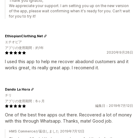
Thank you Ignacio,
We appreciate your support. I am setting you up on the new version
of the app, please wait confirming when it's ready for you. Can't wait
for you to try it!
EthiopianClothing.Net
エチオピア
アプリの使用期間：約1年
2020年9月28日
I used this app to help me recover abadond customers and it
works great, its really great app. I recomend it.
Dando La Hora
チリ
アプリの使用期間：8ヶ月
編集日：2019年7月12日
One of the best free apps out there. Recovered a lot of money
with this through Whatsapp. Thanks, mate! Good job.
HMS Commerceが返信しました 2019年7月12日