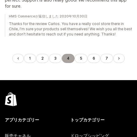
for sure.
HMS Commerceが返信しました 2020年10月30日
Thanks for the review Carlos. You have a really cool store there in
Chile, I'm sure your products sell themselves! We wish you all the best
and don't hesitate to reach out if you need anything. Thanks!
1
2
3
4
5
6
7
アプリカテゴリー
トップカテゴリー
販売チャネル
ドロップシッピング