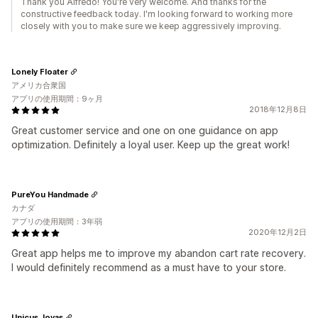
Thank you Alfredo! You're very welcome. And thanks for the
constructive feedback today. I'm looking forward to working more
closely with you to make sure we keep aggressively improving.
Lonely Floater
アメリカ合衆国
アプリの使用期間：9ヶ月
2018年12月8日
Great customer service and one on one guidance on app
optimization. Definitely a loyal user. Keep up the great work!
PureYou Handmade
カナダ
アプリの使用期間：3年弱
2020年12月2日
Great app helps me to improve my abandon cart rate recovery.
I would definitely recommend as a must have to your store.
Unicus Joyas