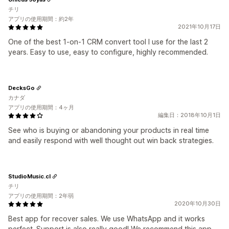
チリ
アプリの使用期間：約2年
2021年10月17日
One of the best 1-on-1 CRM convert tool I use for the last 2
years. Easy to use, easy to configure, highly recommended.
DecksGo
カナダ
アプリの使用期間：4ヶ月
編集日：2018年10月1日
See who is buying or abandoning your products in real time
and easily respond with well thought out win back strategies.
StudioMusic.cl
チリ
アプリの使用期間：2年弱
2020年10月30日
Best app for recover sales. We use WhatsApp and it works
perfect. Support is also really good! We recommend this app