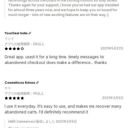
technology across the board in the coming months so stay tuned!
Thanks again for your support, I know you've had our app installed
for almost three years now, and we hope to keep you on board for
much longer - lots of new exciting features are on their way ;)
YourDeal India
インド
アプリの使用期間：2年以上
2021年5月27日
Great app. used it for a long time. timely messages to
abandoned checkout does make a difference... thanks
Cosméticos Kénos
チリ
アプリの使用期間：1年以上
2021年2月5日
I use it everyday. It's easy to use, and makes me recover many
abandoned carts. I'd definitely recommend it
HMS Commerceが返信しました 2021年2月5日