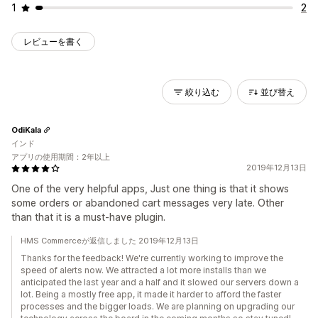
1
2
レビューを書く
絞り込む
並び替え
OdiKala
インド
アプリの使用期間：2年以上
2019年12月13日
One of the very helpful apps, Just one thing is that it shows
some orders or abandoned cart messages very late. Other
than that it is a must-have plugin.
HMS Commerceが返信しました 2019年12月13日
Thanks for the feedback! We're currently working to improve the
speed of alerts now. We attracted a lot more installs than we
anticipated the last year and a half and it slowed our servers down a
lot. Being a mostly free app, it made it harder to afford the faster
processes and the bigger loads. We are planning on upgrading our