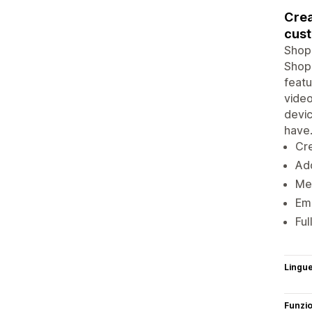
Crea
cust
ShopQ
Shopi
featu
video
devic
have
Cre
Add
Mer
Emb
Ful
Lingu
Funzi