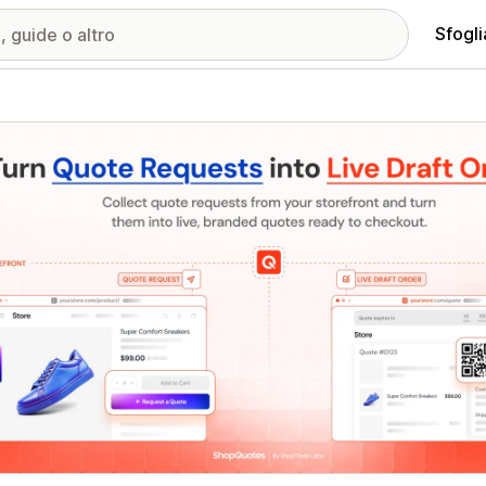
Sfogli
ria immagini in evidenza