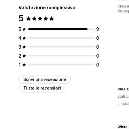
Circa u
Valutazione complessiva
dell’ap
5
5
9
4
0
3
0
2
0
1
0
Scrivi una recensione
Tutte le recensioni
PRO-
Stati Un
4 mesi 