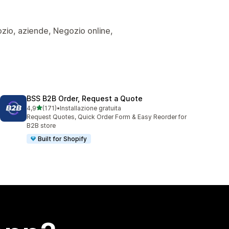
egozio, aziende, Negozio online,
BSS B2B Order, Request a Quote
stelle su 5
4,9
(171)
•
Installazione gratuita
171 recensioni totali
Request Quotes, Quick Order Form & Easy Reorder for
B2B store
Built for Shopify