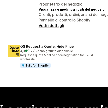
Proprietario del negozio
Visualizza e modifica i dati del negozio:
Clienti, prodotti, ordini, analisi del n
Pannello di controllo Shopify
Vedi i dettagli
QS Request a Quote, Hide Price
stelle su 5
4,8
(677)
•
Piano gratuito disponibile
677 recensioni totali
Request a quote & online price negotiation for B2B &
wholesale
Built for Shopify