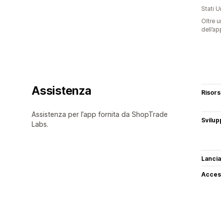
Stati Un
Oltre u
dell’ap
Assistenza
Risor
Assistenza per l’app fornita da ShopTrade
Svilup
Labs.
Lancia
Access