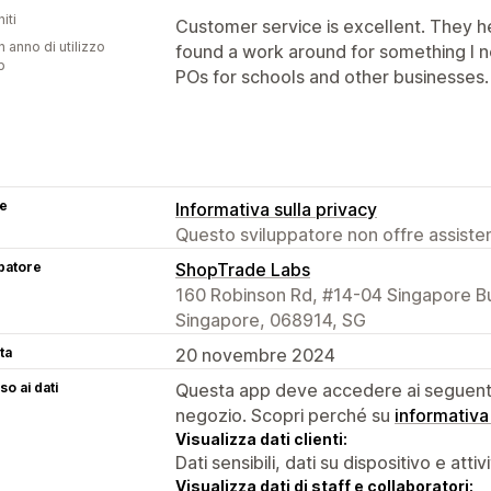
iti
Customer service is excellent. They h
n anno di utilizzo
found a work around for something I n
p
POs for schools and other businesses.
se
Informativa sulla privacy
Questo sviluppatore non offre assistenz
patore
ShopTrade Labs
160 Robinson Rd, #14-04 Singapore Bu
Singapore, 068914, SG
ta
20 novembre 2024
o ai dati
Questa app deve accedere ai seguenti 
negozio. Scopri perché su
informativa
Visualizza dati clienti:
Dati sensibili, dati su dispositivo e attiv
Visualizza dati di staff e collaboratori: