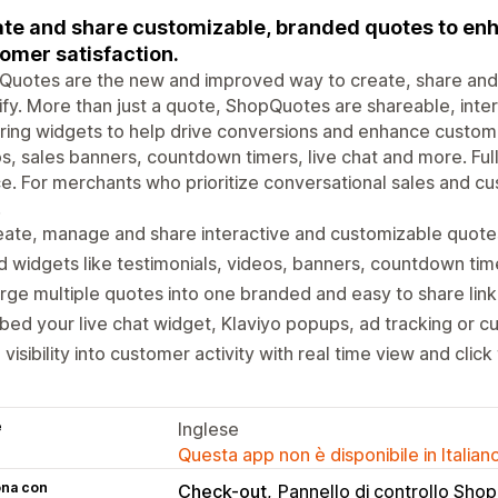
te and share customizable, branded quotes to en
omer satisfaction.
uotes are the new and improved way to create, share and 
fy. More than just a quote, ShopQuotes are shareable, inter
ring widgets to help drive conversions and enhance customer
s, sales banners, countdown timers, live chat and more. Ful
e. For merchants who prioritize conversational sales and c
.
ate, manage and share interactive and customizable quotes 
 widgets like testimonials, videos, banners, countdown ti
ge multiple quotes into one branded and easy to share link
ed your live chat widget, Klaviyo popups, ad tracking or c
l visibility into customer activity with real time view and click
e
Inglese
Questa app non è disponibile in Italian
ona con
Check-out
Pannello di controllo Shop