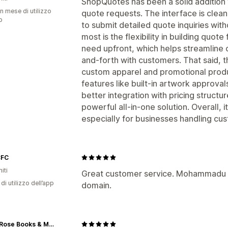
ShopQuotes has been a solid addition
n mese di utilizzo
quote requests. The interface is clean
p
to submit detailed quote inquiries wit
most is the flexibility in building quot
need upfront, which helps streamline
and-forth with customers. That said, th
custom apparel and promotional prod
features like built-in artwork approval
better integration with pricing struct
powerful all-in-one solution. Overall, it
especially for businesses handling cus
CFC
iti
Great customer service. Mohammadu w
di utilizzo dell’app
domain.
White Rose Books & More