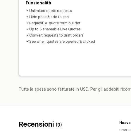
Funzionalità
Unlimited quote requests
Hide price & add to cart
Request-a-quote form builder
Up to 5 shareable Live Quotes
Convert requests to draft orders
See when quotes are opened & clicked
Tutte le spese sono fatturate in USD. Per gli addebiti ricorre
Recensioni
Heave
(9)
Stati Un