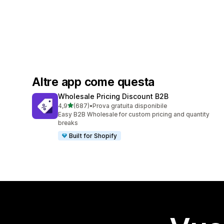
Altre app come questa
Wholesale Pricing Discount B2B
stelle su 5
4,9
(687)
•
Prova gratuita disponibile
687 recensioni totali
Easy B2B Wholesale for custom pricing and quantity
breaks
Built for Shopify