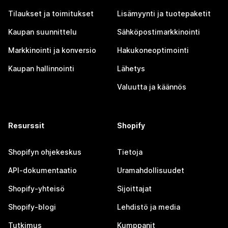
Tilaukset ja toimitukset
Lisämyynti ja tuotepaketit
Kaupan suunnittelu
Sähköpostimarkkinointi
Markkinointi ja konversio
Hakukoneoptimointi
Kaupan hallinnointi
Lähetys
Valuutta ja käännös
Resurssit
Shopify
Shopifyn ohjekeskus
Tietoja
API-dokumentaatio
Uramahdollisuudet
Shopify-yhteisö
Sijoittajat
Shopify-blogi
Lehdistö ja media
Tutkimus
Kumppanit