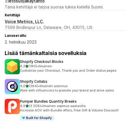
Tietosuojakäytäntö
Tämä kehittäjä ei tarjoa suoraa tukea kielellä Suomi.
Kehittäjä
Voice Metrics, LLC.
7599 Bridlespur Ln, Delaware, OH, 43015, US
Lanseerattu
2. helmikuu 2023
Lisää tämänkaltaisia sovelluksia
Shopify Checkout Blocks
/ 5 tähteä
4,3
(180)
•
Ilmainen
180 arvostelua yhteensä
Customize your Checkout, Thank you and Order status pages
Shopify Collabs
/ 5 tähteä
4,0
(384)
•
Ilmainen asennus
384 arvostelua yhteensä
Work with influencers to promote your brand and drive sales
Pumper Bundles Quantity Breaks
/ 5 tähteä
4,9
(3 208)
•
Ilmainen sopimus saatavilla
3208 arvostelua yhteensä
Increase AOV with Bundle offers, Free Gift & Volume Discount!
Built for Shopify