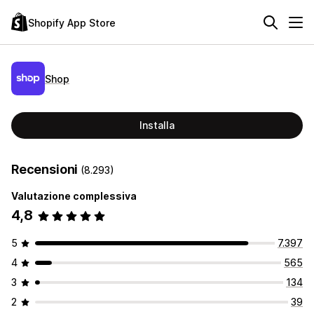
Shopify App Store
Shop
Installa
Recensioni
(8.293)
Valutazione complessiva
4,8
5
7.397
4
565
3
134
2
39