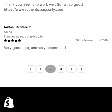
Thank you. Seems to work well. So far, so good.
https://www.authenticbagsonly.com
Iwistao Hifi Store
China
5 meses usando a aplicação
26 de fevereiro de 2018
Very good app, and very recommend!
1
2
3
4