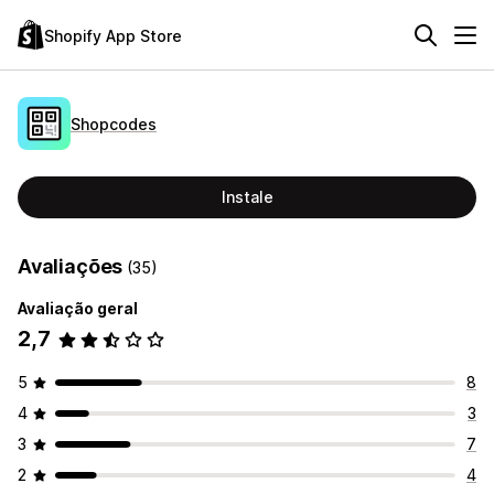
Shopify App Store
Shopcodes
Instale
Avaliações
(35)
Avaliação geral
2,7
5
8
4
3
3
7
2
4