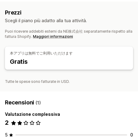
Ordini
Multistore
Automatica
In blocco
In tempo reale
Prezzi
Notifiche e report
Scegli il piano più adatto alla tua attività.
Aggiornamenti sugli ordini
Avvisi sulle scorte
Puoi ricevere addebiti esterni da NE株式会社 separatamente rispetto alla
Importazione ed esportazione di dati
fattura Shopify.
Maggiori informazioni
本アプリは無料でご利用いただけます
Gratis
Tutte le spese sono fatturate in USD.
Recensioni
(1)
Valutazione complessiva
2
5
0