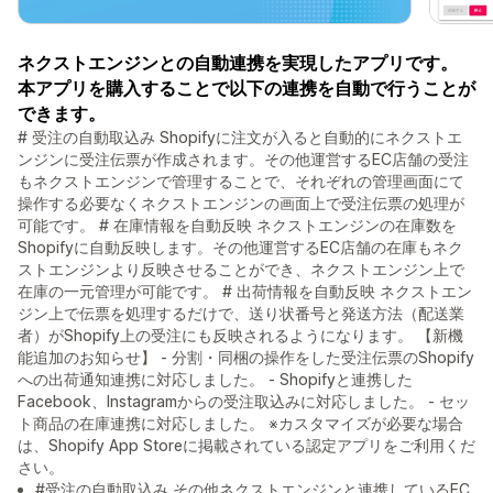
ネクストエンジンとの自動連携を実現したアプリです。
本アプリを購入することで以下の連携を自動で行うことが
できます。
# 受注の自動取込み Shopifyに注文が入ると自動的にネクストエ
ンジンに受注伝票が作成されます。その他運営するEC店舗の受注
もネクストエンジンで管理することで、それぞれの管理画面にて
操作する必要なくネクストエンジンの画面上で受注伝票の処理が
可能です。 # 在庫情報を自動反映 ネクストエンジンの在庫数を
Shopifyに自動反映します。その他運営するEC店舗の在庫もネク
ストエンジンより反映させることができ、ネクストエンジン上で
在庫の一元管理が可能です。 # 出荷情報を自動反映 ネクストエン
ジン上で伝票を処理するだけで、送り状番号と発送方法（配送業
者）がShopify上の受注にも反映されるようになります。 【新機
能追加のお知らせ】 - 分割・同梱の操作をした受注伝票のShopify
への出荷通知連携に対応しました。 - Shopifyと連携した
Facebook、Instagramからの受注取込みに対応しました。 - セッ
ト商品の在庫連携に対応しました。 ※カスタマイズが必要な場合
は、Shopify App Storeに掲載されている認定アプリをご利用くだ
さい。
#受注の自動取込み その他ネクストエンジンと連携しているEC