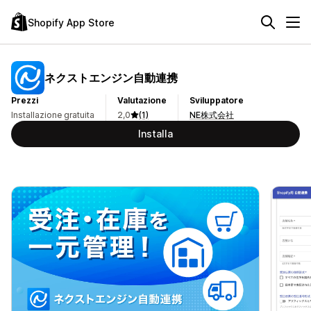
Shopify App Store
ネクストエンジン自動連携
Prezzi
Valutazione
Sviluppatore
Installazione gratuita
2,0
(1)
NE株式会社
Installa