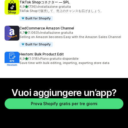
TikTok Shopコネクター — SPL
stelle su 5
4,9
(736)
•
Installazione gratuita
736 recensioni totali
TikTok Shopで販売して、売上のチャンスを広げましょう。
Built for Shopify
CedCommerce Amazon Channel
stelle su 5
4,7
(1.063)
•
Installazione gratuita
1063 recensioni totali
Selling on Amazon becomes Easy with the Amazon Sales Channel
Built for Shopify
Hextom: Bulk Product Edit
stelle su 5
4,9
(1.018)
•
Piano gratuito disponibile
1018 recensioni totali
Save time with bulk editing, importing, exporting store data
Vuoi aggiungere un’app?
Prova Shopify gratis per tre giorni