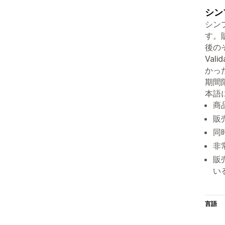
シン
シン
す。
後の
Va
かっ
期間
本語
商
販
同
非
販売
い
言語