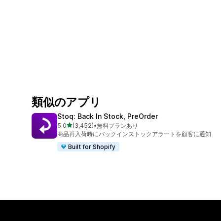
類似のアプリ
Stoq: Back In Stock, PreOrder
5つ星中
5.0
(3,452)
•
無料プランあり
合計レビュー数：3452件
商品再入荷時にバックインストックアラートを顧客に通知
Built for Shopify