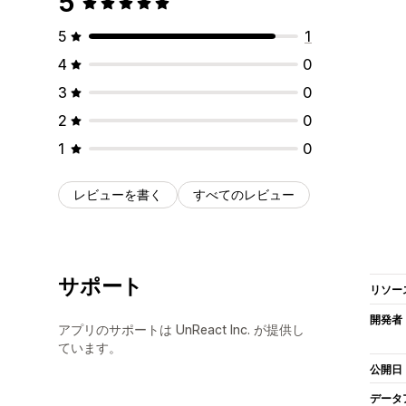
5
5
1
4
0
3
0
2
0
1
0
レビューを書く
すべてのレビュー
サポート
リソー
開発者
アプリのサポートは UnReact Inc. が提供し
ています。
公開日
データ