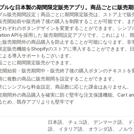
プルな日本製の期間限定販売アプリ。商品ごとに販売期
プル販売期間設定｜商品ごとに期間限定販売は、ストア上で販
販売開始前や販売終了後の購入を制限することが可能です。ま
それぞれのボタンデザインを変更することができます。シンプル販売期間
lidation APIを採用した 販売期間設定アプリです。これに
た販売期間外の商品購入を防止することが可能になります。非
限定販売機能をShopifyのストアに導入することができます。日
による導入サポートもございます。
品ごとに期間限定販売ができます。
売開始前・販売期間中・販売終了後の購入ボタンのテキストを
時に複数の商品に販売期間を設定することができます。
常にシンプルな料金設定。商品数に応じた課金はありません。
期間外の商品購入を確実に防ぐ堅牢な注文保護機能。Cart and Chec
るため、既存アプリよりも堅牢です
日本語、 チェコ語、 デンマーク語、 ド
語、 イタリア語、 オランダ語、 ノルウ