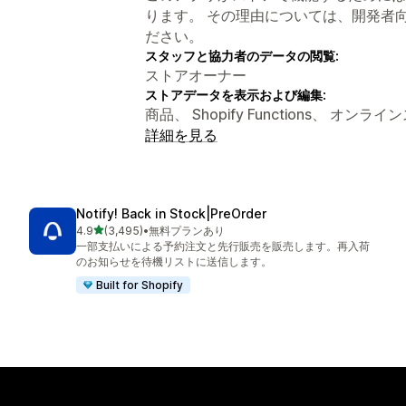
ります。 その理由については、開発者
ださい。
スタッフと協力者のデータの閲覧:
ストアオーナー
ストアデータを表示および編集:
商品、 Shopify Functions、 オンラ
詳細を見る
Notify! Back in Stock|PreOrder
5つ星中
4.9
(3,495)
•
無料プランあり
合計レビュー数：3495件
一部支払いによる予約注文と先行販売を販売します。再入荷
のお知らせを待機リストに送信します。
Built for Shopify