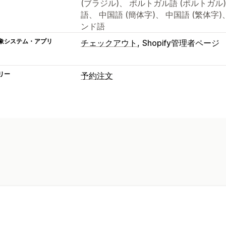
(ブラジル)、 ポルトガル語 (ポルトガル
語、 中国語 (簡体字)、 中国語 (繁体
ンド語
象システム・アプリ
チェックアウト
Shopify管理者ページ
リー
予約注文
注文タイプ
まもなく公開
販売前
カスタマイズ
注文制限