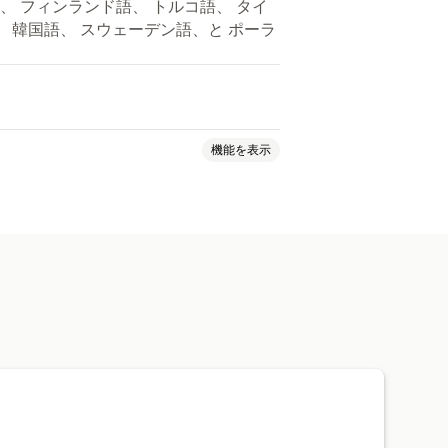
)、 フィンランド語、 トルコ語、 タイ
字)、 韓国語、 スウェーデン語、と ポーラ
機能を表示