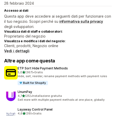
28 febbraio 2024
Accesso ai dati
Questa app deve accedere ai seguenti dati per funzionare con
il tuo negozio. Scopri perché su
informativa sulla privacy
degli sviluppatori.
Visualizza dati di staff e collaboratori:
Proprietario del negozio
Visualizza e modifica i dati del negozio:
Clienti, prodotti, Negozio online
Vedi i dettagli
Altre app come questa
ETP Sort Hide Payment Methods
stelle su 5
5,0
(367)
•
Gratis
367 recensioni totali
Hide, sort, reorder, rename payment methods with payment rules
Built for Shopify
UnumPay
stelle su 5
4,7
(25)
•
Installazione gratuita
25 recensioni totali
Sell more with multiple payment methods at one place, globally
Layaway Control Panel
stelle su 5
4,6
(39)
•
Gratis
39 recensioni totali