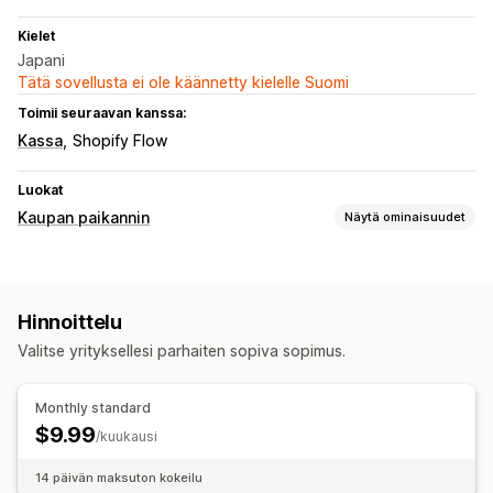
Kielet
Japani
Tätä sovellusta ei ole käännetty kielelle Suomi
Toimii seuraavan kanssa:
Kassa
Shopify Flow
Luokat
Kaupan paikannin
Näytä ominaisuudet
Näyttövaihtoehdot
Mukautettu brändäys
Mukautettu CSS-koodi
Hinnoittelu
Mukautetut kentät
Valitse yrityksellesi parhaiten sopiva sopimus.
Monthly standard
$9.99
/kuukausi
14 päivän maksuton kokeilu