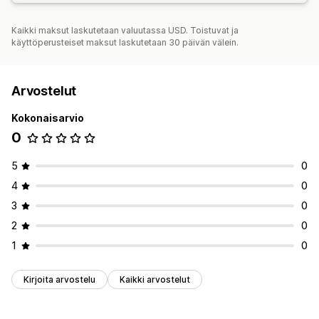
Kaikki maksut laskutetaan valuutassa USD. Toistuvat ja
käyttöperusteiset maksut laskutetaan 30 päivän välein.
Arvostelut
Kokonaisarvio
0
5
0
4
0
3
0
2
0
1
0
Kirjoita arvostelu
Kaikki arvostelut