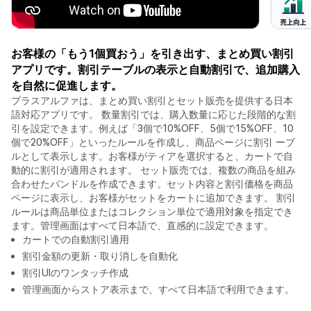
お客様の「もう1個買おう」を引き出す、まとめ買い割引
アプリです。割引テーブルの表示と自動割引で、追加購入
を自然に促進します。
プラスアルファは、まとめ買い割引とセット販売を提供する日本
語対応アプリです。 数量割引では、購入数量に応じた段階的な割
引を設定できます。例えば「3個で10%OFF、5個で15%OFF、10
個で20%OFF」といったルールを作成し、商品ページに割引 ーブ
ルとして表示します。お客様がティアを選択すると、カートで自
動的に割引が適用されます。 セット販売では、複数の商品を組み
合わせたバンドルを作成できます。セット内容と割引価格を商品
ページに表示し、お客様がセットをカートに追加できます。 割引
ルールは商品単位またはコレクション単位で適用対象を指定でき
ます。管理画面はすべて日本語で、直感的に設定できます。
カートでの自動割引適用
割引金額の更新・取り消しを自動化
割引UIのワンタッチ作成
管理画面からストア表示まで、すべて日本語で利用できます。