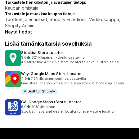
Tarkastele henkilöstön ja avustajien tietoja:
Kaupan omistaja
Tarkastele ja muokkaa kaupan tietoja:
Tuotteet, alennukset, Shopify Functions, Verkkokauppa,
Shopify Admin
Näytä tiedot
Lisää tämänkaltaisia sovelluksia
Stockist Store Locator
/ 5 tähteä
5,0
(321)
•
Ilmainen kokeilu saatavilla
321 arvostelua yhteensä
An attractive & flexible store locator to drive in-store sales
Way: Google Maps Store Locator
/ 5 tähteä
4,6
(121)
•
Ilmainen sopimus saatavilla
121 arvostelua yhteensä
Find store location with Google Map stockist store map locator
Built for Shopify
GA: Google Maps+Store Locator
/ 5 tähteä
5,0
(108)
•
Ilmainen
108 arvostelua yhteensä
Stockist mapa and dealer locator for every store location.