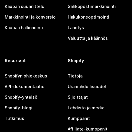
Kaupan suunnittelu
Sähköpostimarkkinointi
Markkinointi ja konversio
Hakukoneoptimointi
Kaupan hallinnointi
Lähetys
Valuutta ja käännös
Resurssit
Shopify
Shopifyn ohjekeskus
Tietoja
API-dokumentaatio
Uramahdollisuudet
Shopify-yhteisö
Sijoittajat
Shopify-blogi
Lehdistö ja media
Tutkimus
Kumppanit
Affiliate-kumppanit