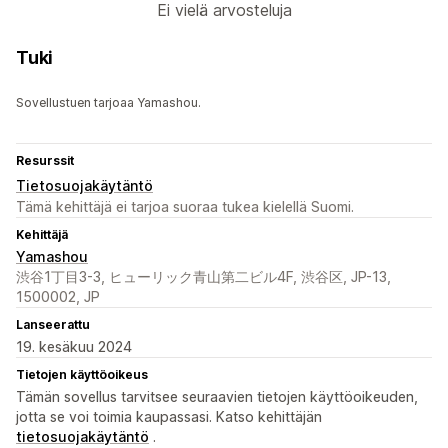
Ei vielä arvosteluja
Tuki
Sovellustuen tarjoaa Yamashou.
Resurssit
Tietosuojakäytäntö
Tämä kehittäjä ei tarjoa suoraa tukea kielellä Suomi.
Kehittäjä
Yamashou
渋谷1丁目3-3, ヒューリック青山第二ビル4F, 渋谷区, JP-13,
1500002, JP
Lanseerattu
19. kesäkuu 2024
Tietojen käyttöoikeus
Tämän sovellus tarvitsee seuraavien tietojen käyttöoikeuden,
jotta se voi toimia kaupassasi. Katso kehittäjän
tietosuojakäytäntö
.