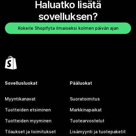
Haluatko lisätä
sovelluksen?
Kokeile Shopifyta ilmaiseksi kolmen päivän ajan
Sovellusluokat
Pääluokat
Myyntikanavat
Suoratoimitus
Tuotteiden etsiminen
Markkinapaikat
Tuotteiden myyminen
Tuotearvostelut
Tilaukset ja toimitukset
Lisämyynti ja tuotepaketit