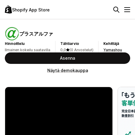
Shopify App Store
プラスアルファ
Hinnoittelu
Tähtiarvio
Kehittäjä
Ilmainen kokeilu saatavilla
0,0
(0 Arvostelut)
Yamashou
Asenna
Näytä demokauppa