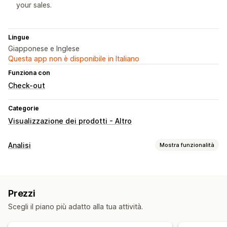
your sales.
Lingue
Giapponese e Inglese
Questa app non è disponibile in Italiano
Funziona con
Check-out
Categorie
Visualizzazione dei prodotti - Altro
Analisi
Mostra funzionalità
Comportamento dei clienti
Monitoraggio delle attività
Monitoraggio degli eventi
Prezzi
Marketing e vendite
Scegli il piano più adatto alla tua attività.
Analisi del check-out
Monitoraggio degli acquisti
Analisi del funnel
Monitoraggio dei pixel