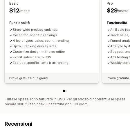
Basic
Pro
$12
$29
Elementi grafici e report
/mese
/mese
Dashboard di analisi
Esportazione di dati
Funzionalità
Funzionalità
Analisi storica dei dati
Store-wide product rankings
All Basic fe
Collection-specific rankings
Track sales,
4 logic types: sales, count, trending
Funnel analy
Up to 3 ranking display slots
Analyze by i
Customize design in theme editor
Suggestions 
Export sales data to CSV
A/B testing 
Exclude specific items from ranking
Weekly perf
Prova gratuita di 7 giorni
Prova gratuita 
Tutte le spese sono fatturate in USD. Per gli addebiti ricorrenti e le spese
basate sull’utilizzo ricevi una fattura ogni 30 giorni.
Recensioni