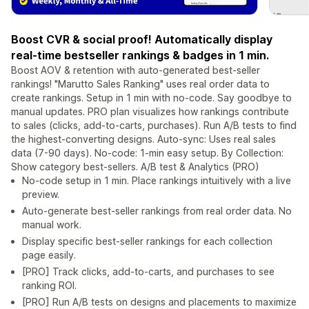
Boost CVR & social proof! Automatically display
real-time bestseller rankings & badges in 1 min.
Boost AOV & retention with auto-generated best-seller
rankings! "Marutto Sales Ranking" uses real order data to
create rankings. Setup in 1 min with no-code. Say goodbye to
manual updates. PRO plan visualizes how rankings contribute
to sales (clicks, add-to-carts, purchases). Run A/B tests to find
the highest-converting designs. Auto-sync: Uses real sales
data (7-90 days). No-code: 1-min easy setup. By Collection:
Show category best-sellers. A/B test & Analytics (PRO)
No-code setup in 1 min. Place rankings intuitively with a live
preview.
Auto-generate best-seller rankings from real order data. No
manual work.
Display specific best-seller rankings for each collection
page easily.
[PRO] Track clicks, add-to-carts, and purchases to see
ranking ROI.
[PRO] Run A/B tests on designs and placements to maximize