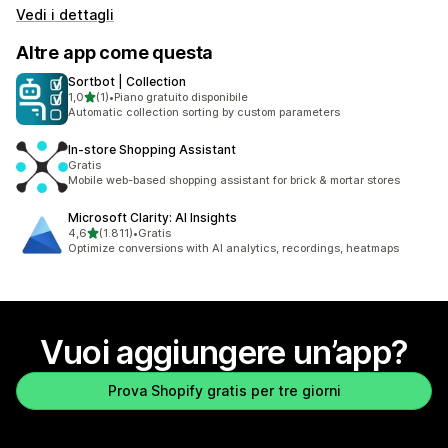
Vedi i dettagli
Altre app come questa
Sortbot | Collection
stelle su 5
1,0
(1)
•
Piano gratuito disponibile
1 recensioni totali
Automatic collection sorting by custom parameters
In‑store Shopping Assistant
Gratis
Mobile web-based shopping assistant for brick & mortar stores
Microsoft Clarity: AI Insights
stelle su 5
4,6
(1.811)
•
Gratis
1811 recensioni totali
Optimize conversions with AI analytics, recordings, heatmaps
Vuoi aggiungere un’app?
Prova Shopify gratis per tre giorni