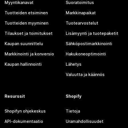
Myyntikanavat
Suoratoimitus
Tuotteiden etsiminen
Markkinapaikat
Tuotteiden myyminen
Tuotearvostelut
Tilaukset ja toimitukset
Lisämyynti ja tuotepaketit
Kaupan suunnittelu
Sähköpostimarkkinointi
Markkinointi ja konversio
Hakukoneoptimointi
Kaupan hallinnointi
Lähetys
Valuutta ja käännös
Resurssit
Shopify
Shopifyn ohjekeskus
Tietoja
API-dokumentaatio
Uramahdollisuudet