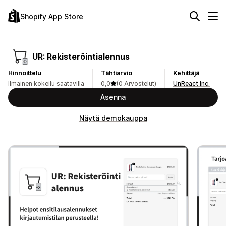
Shopify App Store
UR: Rekisteröintialennus
Hinnoittelu
Tähtiarvio
Kehittäjä
Ilmainen kokeilu saatavilla
0,0
(0 Arvostelut)
UnReact Inc.
Asenna
Näytä demokauppa