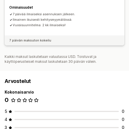
Ominaisuudet
7 päivää ilmaiseksi asennuksen jälkeen.
Ilmainen ikuisesti kehitysmyymälöissä.
Vuosisuunnitelma: 2 kk ilmaiseksi!
7 päivän maksuton kokeilu
Kaikki maksut laskutetaan valuutassa USD. Toistuvat ja
käyttöperusteiset maksut laskutetaan 30 päivän välein.
Arvostelut
Kokonaisarvio
0
5
0
4
0
3
0