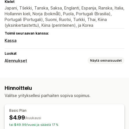
Kielet
Japani, Tšekki, Tanska, Saksa, Englanti, Espanja, Ranska, Italia,
Hollannin kieli, Norja (bokmål), Puola, Portugali (Brasilia),
Portugali (Portugali), Suomi, Ruotsi, Turkki, Thai, Kiina
(yksinkertaistettu), Kiina (perinteinen), ja Korea
Toimii seuraavan kanssa:
Kassa
Luokat
Alennukset
Näytä ominaisuudet
Alennustyypit
Kiinteä hinnoittelu
Kiinteät alennukset
Hinnoittelu
Prosenttialennukset
Joukkoalennukset
Kassa-alennukset
Valitse yrityksellesi parhaiten sopiva sopimus.
Alennusten hallinnointi
Automaatiot
APIt ja webhookit
Basic Plan
$4.99
/kuukausi
tai $49.99/vuosi ja säästä 17 %