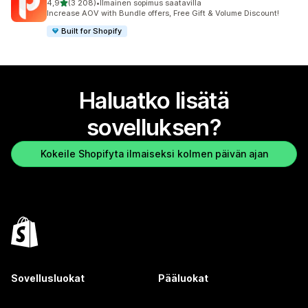
/ 5 tähteä
4,9
(3 208)
•
Ilmainen sopimus saatavilla
3208 arvostelua yhteensä
Increase AOV with Bundle offers, Free Gift & Volume Discount!
Built for Shopify
Haluatko lisätä
sovelluksen?
Kokeile Shopifyta ilmaiseksi kolmen päivän ajan
Sovellusluokat
Pääluokat