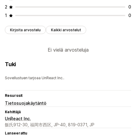
2
0
1
0
Kirjoita arvostelu
Kaikki arvostelut
Ei vielä arvosteluja
Tuki
Sovellustuen tarjoaa UnReact Inc..
Resurssit
Tietosuojakäytäntö
Kehittäjä
UnReact Inc.
飯氏912-30, 福岡市西区, JP-40, 819-0371, JP
Lanseerattu