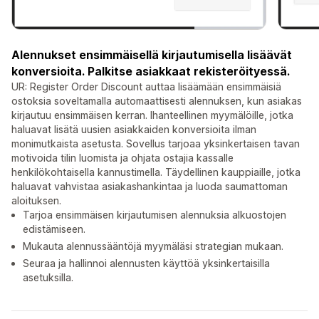
Alennukset ensimmäisellä kirjautumisella lisäävät
konversioita. Palkitse asiakkaat rekisteröityessä.
UR: Register Order Discount auttaa lisäämään ensimmäisiä
ostoksia soveltamalla automaattisesti alennuksen, kun asiakas
kirjautuu ensimmäisen kerran. Ihanteellinen myymälöille, jotka
haluavat lisätä uusien asiakkaiden konversioita ilman
monimutkaista asetusta. Sovellus tarjoaa yksinkertaisen tavan
motivoida tilin luomista ja ohjata ostajia kassalle
henkilökohtaisella kannustimella. Täydellinen kauppiaille, jotka
haluavat vahvistaa asiakashankintaa ja luoda saumattoman
aloituksen.
Tarjoa ensimmäisen kirjautumisen alennuksia alkuostojen
edistämiseen.
Mukauta alennussääntöjä myymäläsi strategian mukaan.
Seuraa ja hallinnoi alennusten käyttöä yksinkertaisilla
asetuksilla.