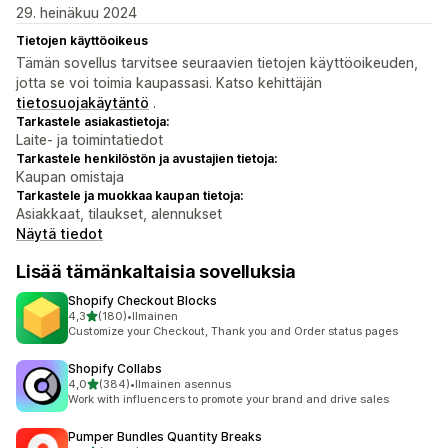
29. heinäkuu 2024
Tietojen käyttöoikeus
Tämän sovellus tarvitsee seuraavien tietojen käyttöoikeuden,
jotta se voi toimia kaupassasi. Katso kehittäjän
tietosuojakäytäntö
.
Tarkastele asiakastietoja:
Laite- ja toimintatiedot
Tarkastele henkilöstön ja avustajien tietoja:
Kaupan omistaja
Tarkastele ja muokkaa kaupan tietoja:
Asiakkaat, tilaukset, alennukset
Näytä tiedot
Lisää tämänkaltaisia sovelluksia
Shopify Checkout Blocks
/ 5 tähteä
4,3
(180)
•
Ilmainen
180 arvostelua yhteensä
Customize your Checkout, Thank you and Order status pages
Shopify Collabs
/ 5 tähteä
4,0
(384)
•
Ilmainen asennus
384 arvostelua yhteensä
Work with influencers to promote your brand and drive sales
Pumper Bundles Quantity Breaks