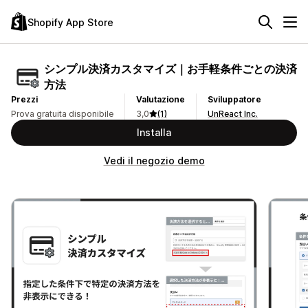
Shopify App Store
シンプル決済カスタマイズ｜お手軽条件ごとの決済
方法
Prezzi
Valutazione
Sviluppatore
Prova gratuita disponibile
3,0
(1)
UnReact Inc.
Installa
Vedi il negozio demo