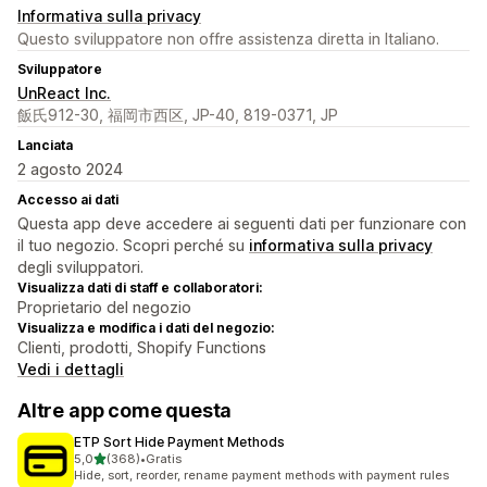
Informativa sulla privacy
Questo sviluppatore non offre assistenza diretta in Italiano.
Sviluppatore
UnReact Inc.
飯氏912-30, 福岡市西区, JP-40, 819-0371, JP
Lanciata
2 agosto 2024
Accesso ai dati
Questa app deve accedere ai seguenti dati per funzionare con
il tuo negozio. Scopri perché su
informativa sulla privacy
degli sviluppatori.
Visualizza dati di staff e collaboratori:
Proprietario del negozio
Visualizza e modifica i dati del negozio:
Clienti, prodotti, Shopify Functions
Vedi i dettagli
Altre app come questa
ETP Sort Hide Payment Methods
stelle su 5
5,0
(368)
•
Gratis
368 recensioni totali
Hide, sort, reorder, rename payment methods with payment rules