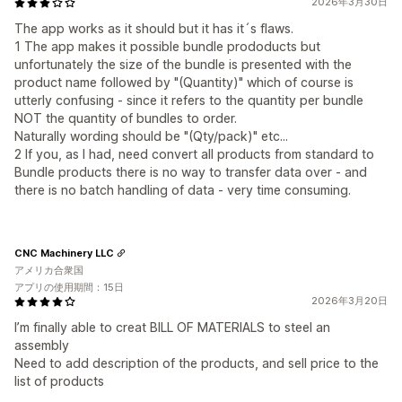
2026年3月30日
The app works as it should but it has it´s flaws.
1 The app makes it possible bundle prododucts but
unfortunately the size of the bundle is presented with the
product name followed by "(Quantity)" which of course is
utterly confusing - since it refers to the quantity per bundle
NOT the quantity of bundles to order.
Naturally wording should be "(Qty/pack)" etc...
2 If you, as I had, need convert all products from standard to
Bundle products there is no way to transfer data over - and
there is no batch handling of data - very time consuming.
CNC Machinery LLC
アメリカ合衆国
アプリの使用期間：15日
2026年3月20日
I’m finally able to creat BILL OF MATERIALS to steel an
assembly
Need to add description of the products, and sell price to the
list of products