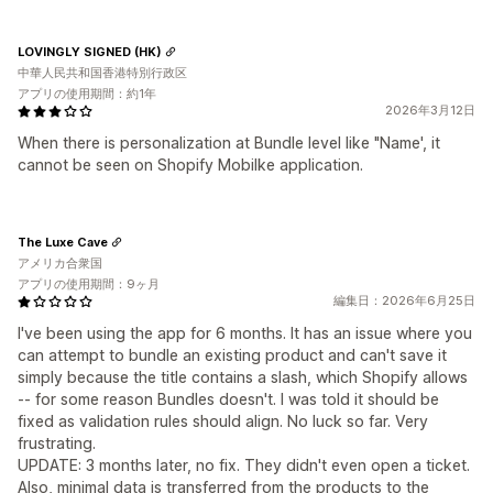
LOVINGLY SIGNED (HK)
中華人民共和国香港特別行政区
アプリの使用期間：約1年
2026年3月12日
When there is personalization at Bundle level like "Name', it
cannot be seen on Shopify Mobilke application.
The Luxe Cave
アメリカ合衆国
アプリの使用期間：9ヶ月
編集日：2026年6月25日
I've been using the app for 6 months. It has an issue where you
can attempt to bundle an existing product and can't save it
simply because the title contains a slash, which Shopify allows
-- for some reason Bundles doesn't. I was told it should be
fixed as validation rules should align. No luck so far. Very
frustrating.
UPDATE: 3 months later, no fix. They didn't even open a ticket.
Also, minimal data is transferred from the products to the