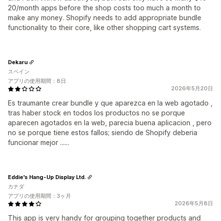
20/month apps before the shop costs too much a month to
make any money. Shopify needs to add appropriate bundle
functionality to their core, like other shopping cart systems.
Dekaru
スペイン
アプリの使用期間：8日
2026年5月20日
Es traumante crear bundle y que aparezca en la web agotado ,
tras haber stock en todos los productos no se porque
aparecen agotados en la web, parecia buena aplicacion , pero
no se porque tiene estos fallos; siendo de Shopify deberia
funcionar mejor ......
Eddie's Hang-Up Display Ltd.
カナダ
アプリの使用期間：3ヶ月
2026年5月8日
This app is very handy for grouping together products and