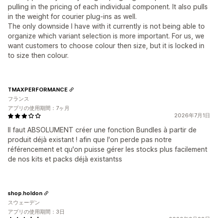
pulling in the pricing of each individual component. It also pulls
in the weight for courier plug-ins as well.
The only downside I have with it currently is not being able to
organize which variant selection is more important. For us, we
want customers to choose colour then size, but it is locked in
to size then colour.
TMAXPERFORMANCE
フランス
アプリの使用期間：7ヶ月
2026年7月1日
Il faut ABSOLUMENT créer une fonction Bundles à partir de
produit déjà existant ! afin que l'on perde pas notre
référencement et qu'on puisse gérer les stocks plus facilement
de nos kits et packs déjà existantss
shop.holdon
スウェーデン
アプリの使用期間：3日