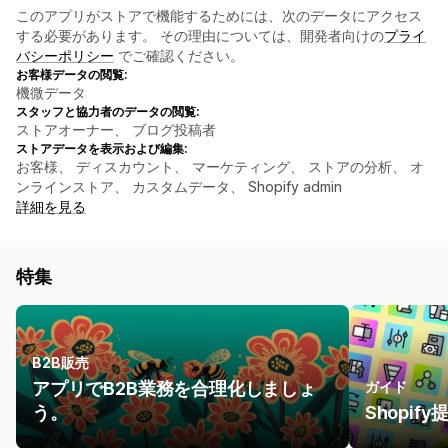
このアプリがストアで機能するためには、次のデータにアクセス
する必要があります。 その理由については、開発者向けの
プライ
バシーポリシー
でご確認ください。
お客様データの閲覧:
機微データ
スタッフと協力者のデータの閲覧:
ストアオーナー、 ブログ投稿者
ストアデータを表示および編集:
お客様、 ディスカウント、 マーケティング、 ストアの分析、 オ
ンラインストア、 カスタムデータ、 Shopify admin
詳細を見る
特集
B2B販売
アプリでB2B業務を合理化しましょ
ガイド
う。
Shopi