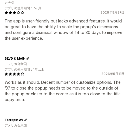
カナダ
アプリの使用期間：7ヶ月
2026年5月27日
The app is user-friendly but lacks advanced features. It would
be great to have the ability to scale the popup's dimensions
and configure a dismissal window of 14 to 30 days to improve
the user experience.
BLVD & MAIN
アメリカ合衆国
アプリの使用期間：1年以上
2026年5月11日
Works as it should. Decent number of customize options. The
"X" to close the popup needs to be moved to the outside of
the popup or closer to the corner as it is too close to the title
copy area.
Terrapin AV
アメリカ合衆国