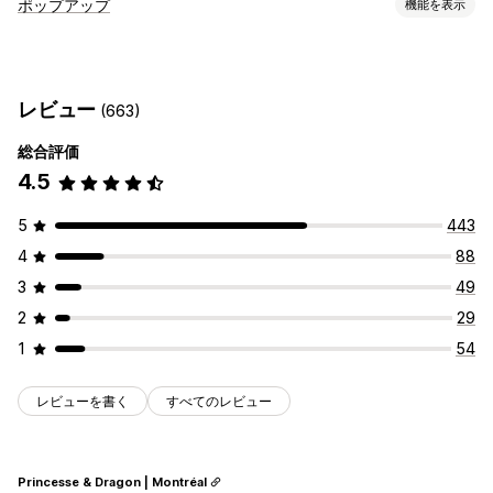
キャンペーンタイプ
ポップアップ
機能を表示
ポップアップ
フォーム
ランディングページ
ディスカウント
ポップアップ種類
出口意図
ウェルカムメール
メールポップアップ
出口意図
ディスカウント
ニュースレター
キャンペーン管理
レビュー
(663)
フォーム
編集ツール
同意収集
メールアドレスの収集リスト
総合評価
ポップアップ管理
SMSの収集リスト
トリガーとルール
オートメーション
4.5
編集ツール
メールアドレスの収集リスト
オートメーション
ターゲティング
セグメンテーション
タグ付け
追跡
レポート
ターゲティング
セグメンテーション
レポート
分析
5
443
4
88
3
49
2
29
1
54
レビューを書く
すべてのレビュー
Princesse & Dragon | Montréal