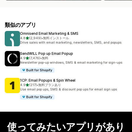
類似のアプリ
Omnisend Email Marketing & SMS
5つ星中
4.8
(2,949)
•
無料インストール
合計レビュー数：2949件
Drive sales with email marketing, newsletters, SMS, and popups
SendWILL Pop up Email Popup
5つ星中
4.9
(7,476)
•
無料
合計レビュー数：7476件
Newsletter pop-up windows, SMS & email marketing for sign-ups
Built for Shopify
1CP: Email Popups & Spin Wheel
5つ星中
4.9
(217)
•
無料プランあり
合計レビュー数：217件
Use email pop ups, SMS & discount pop ups for email sign ups
Built for Shopify
使ってみたいアプリがあり