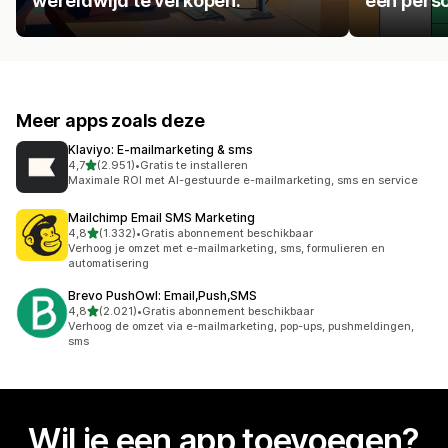
wereldwijd te verkopen.
een persoo
Meer apps zoals deze
Klaviyo: E‑mailmarketing & sms
van 5 sterren
4,7
(2.951)
•
Gratis te installeren
2951 recensies in totaal
Maximale ROI met AI-gestuurde e-mailmarketing, sms en service
Mailchimp Email SMS Marketing
van 5 sterren
4,8
(1.332)
•
Gratis abonnement beschikbaar
1332 recensies in totaal
Verhoog je omzet met e-mailmarketing, sms, formulieren en
automatisering
Brevo PushOwl: Email,Push,SMS
van 5 sterren
4,8
(2.021)
•
Gratis abonnement beschikbaar
2021 recensies in totaal
Verhoog de omzet via e-mailmarketing, pop-ups, pushmeldingen,
sms
Wil je een app toevoegen?