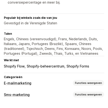
conversiepercentage en meer bij.
Populair bij winkels zoals die van jou
Gevestigd in de Verenigde Staten
Talen
Engels, Chinees (vereenvoudigd), Frans, Nederlands, Duits,
Italiaans, Japans, Portugees (Brazilië), Spaans, Chinees
(traditioneel), Tsjechisch, Deens, Fins, Koreaans, Noors, Pools,
Portugees (Portugal), Zweeds, Thais, Turks, en Vietnamees
Werkt met
Shopify Flow
Shopify-beheercentrum
Shopify Forms
Categorieën
E-mailmarketing
Functies weergeven
Soorten campagnes
Sms-marketing
Functies weergeven
E-mail-campagnes
Sms-campagnes
Nieuwsbrieven
Campagnes beheren
Kortingen
Aanbiedingen
Mails voor upselling