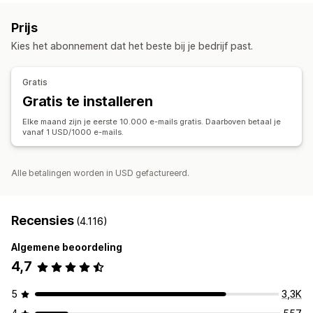
Compliance
Geplande berichten
Templates
Winkelwagenmails
Checkoutmails
Verlaten winkelwagen
Prijs
Conversiestatistieken
Analytics in realtime
Segmentering
Verlaten productpagina
Welkomstmails
Opvolgmails
Kies het abonnement dat het beste bij je bedrijf past.
Terugwinmails
Drip-campagnes
Campagnes op maat
Campagnes beheren
Gratis
Bewerkingstool
Templates
AI-generatie
Gratis te installeren
Aangepaste code
Importeren en exporteren
Elke maand zijn je eerste 10.000 e-mails gratis. Daarboven betaal je
E-maildomeinen
Triggers en regels
Automatiseringen
vanaf 1 USD/1000 e-mails.
Targeting
Segmentering
Tagging
Tracking
Rapportage
Inzichten en tips
Analytics
Alle betalingen worden in USD gefactureerd.
Recensies
(4.116)
Algemene beoordeling
4,7
5
3,3K