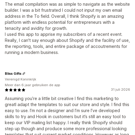
The email compilation was as simple to navigate as the website
builder. I was a bit frustrated I could not input my own email
address in the To field. Overall, I think Shopify is an amazing
platform with endless potential for entrepreneurs with a
tenacity and avidity for growth.
I used this app to apprise my subscribers of a recent event.
Really, I can't say enough about Shopify and the facility of use,
the reporting, tools, and entire package of accoutrements for
running a modern business.
Bliss Gifts
Verenigd Koninkrijk
Meer dan 6 jaar gebruiken de app
31 juli 2026
Assuming you’re a little bit creative I find this marketing to
greatI adapt the templates to suit our store and style. I find this
easy to use. I’m not a designer and I’m sure I’ve developed
skills to try and Hook in customers but it’s still an easy tool to
keep our VIP mailing list happy. I really think Shopify should
step up though and produce some more professional looking
templates that suit current market conditions. However as long