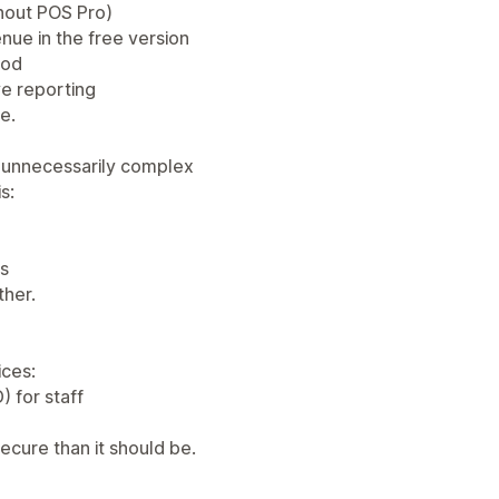
thout POS Pro)
enue in the free version
hod
ve reporting
ue.
 unnecessarily complex
s:
ns
ther.
ices:
) for staff
ecure than it should be.