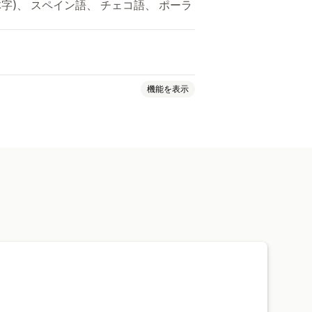
繁体字)、 スペイン語、 チェコ語、 ポーラ
機能を表示
下書き注文
決済
ギフトカード決済
刷
商品交換
返金
カートの保存
新
自動更新
複数ロケーション
棚卸
スタッフの権限