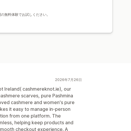
を14日間の無料体験でお試しください。
2026年7月26日
 Ireland( cashmereknot.ie), our
m cashmere scarves, pure Pashmina
eloved cashmere and women's pure
kes it easy to manage in-person
tion from one platform. The
eamless, helping keep products and
 smooth checkout experience. A