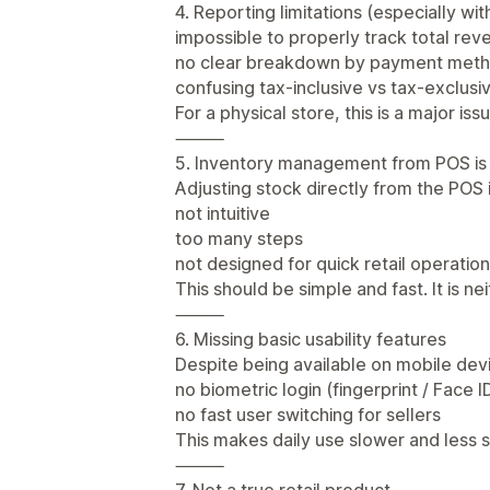
4. Reporting limitations (especially wi
impossible to properly track total rev
no clear breakdown by payment met
confusing tax-inclusive vs tax-exclusi
For a physical store, this is a major iss
⸻
5. Inventory management from POS is
Adjusting stock directly from the POS i
not intuitive
too many steps
not designed for quick retail operatio
This should be simple and fast. It is nei
⸻
6. Missing basic usability features
Despite being available on mobile dev
no biometric login (fingerprint / Face ID
no fast user switching for sellers
This makes daily use slower and less s
⸻
7. Not a true retail product