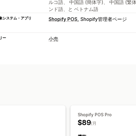
ルコ語、 中国語 (簡体字)、 中国語 (
ンド語、と ベトナム語
象システム・アプリ
Shopify POS
Shopify管理者ページ
リー
小売
POS
バーコードのスキャン
ディスカウント
一部決済
価格調整
税計算
領収書の印
複数通貨
QRコード
販売レポート
在庫管理
在庫レベル
リアルタイム同期
手動更
在庫転送
Shopify POS Pro
スタッフ管理
$89
/月
リモートアクセス
販売コミッション