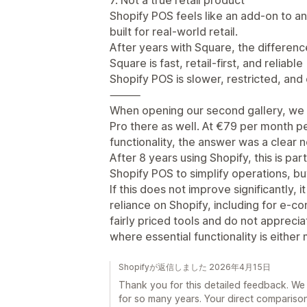
Shopify POS feels like an add-on to a
built for real-world retail.
After years with Square, the difference
Square is fast, retail-first, and reliable
Shopify POS is slower, restricted, and
⸻
When opening our second gallery, we n
Pro there as well. At €79 per month per
functionality, the answer was a clear n
After 8 years using Shopify, this is pa
Shopify POS to simplify operations, but 
If this does not improve significantly, i
reliance on Shopify, including for e-
fairly priced tools and do not appreci
where essential functionality is either
Shopifyが返信しました 2026年4月15日
Thank you for this detailed feedback. We
for so many years. Your direct compariso