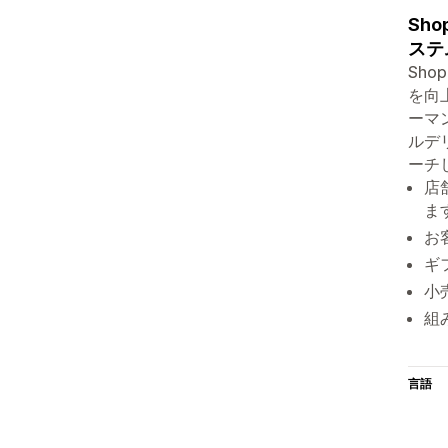
Sh
ステ
Sh
を向
ーマ
ルデ
ーチ
店
ま
お
ギ
小
組
言語