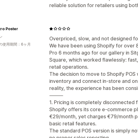
reliable solution for retailers using bot
ro Poster
ン
Overpriced, slow, and not designed for
の使用期間：6ヶ月
We have been using Shopify for over 
Pro 6 months ago for our gallery in Si
Square, which worked flawlessly: fast,
retail operations.
The decision to move to Shopify POS w
inventory and connect in-store and onl
reality, the experience has been consis
⸻
1. Pricing is completely disconnected 
Shopify offers its core e-commerce pl
€29/month, yet charges €79/month per
basic retail features.
The standard POS version is simply not
no proper sales reporting