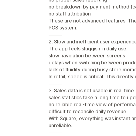
no breakdown by payment method (ca
no staff attribution
These are not advanced features. Th
POS system.
⸻
2. Slow and inefficient user experienc
The app feels sluggish in daily use:
slow navigation between screens
delays when switching between produ
lack of fluidity during busy store mom
In retail, speed is critical. This direc
⸻
3. Sales data is not usable in real time
sales statistics take a long time to up
no reliable real-time view of perform
difficult to reconcile daily revenue
With Square, everything was instant an
unreliable.
⸻