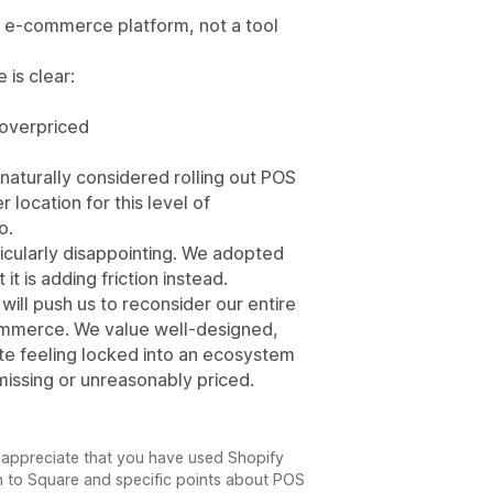
n e-commerce platform, not a tool
 is clear:
 overpriced
aturally considered rolling out POS
 location for this level of
o.
rticularly disappointing. We adopted
it is adding friction instead.
t will push us to reconsider our entire
commerce. We value well-designed,
ate feeling locked into an ecosystem
 missing or unreasonably priced.
 appreciate that you have used Shopify
n to Square and specific points about POS