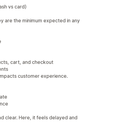
sh vs card)
ey are the minimum expected in any
e
cts, cart, and checkout
ents
tly impacts customer experience.
date
ance
d clear. Here, it feels delayed and