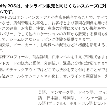
opify POSは、オンライン販売と同じくらいスムーズ
ムです。
opify POSはオンラインストアと小売店を統合することで、
上させ、店舗管理を効率化し、お客様とより強固な関係を築け
ンスの追跡、お客様、注文、在庫の管理に欠かせない機能をす
リバリー、そして他のロケーションの在庫から販売する機能も
して、シームレスなショッピング体験を提供できます。
舗受取、メールカート、お客様への配送などの機能を活用する
す。
客様プロフィール、商品詳細、在庫レベルを手元で管理できま
フトカードの販売と受付、分割払い、返品と交換に対応できま
売店のチェックアウトではどこでも決済を受け付けることがで
み込みツールをオムニチャネル化し、オンラインと実店舗を一
英語、 デンマーク語、 ドイツ語、 フ
語、 日本語、 韓国語、 ノルウェー語 
ル語 (ブラジル)、 ポルトガル語 (ポル