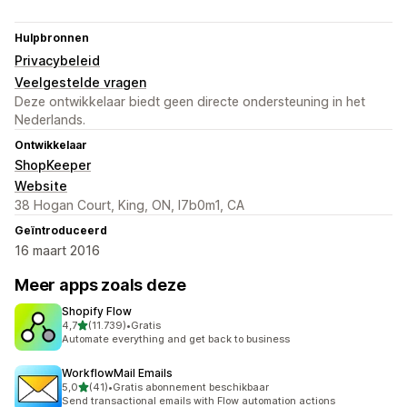
Hulpbronnen
Privacybeleid
Veelgestelde vragen
Deze ontwikkelaar biedt geen directe ondersteuning in het
Nederlands.
Ontwikkelaar
ShopKeeper
Website
38 Hogan Court, King, ON, l7b0m1, CA
Geïntroduceerd
16 maart 2016
Meer apps zoals deze
Shopify Flow
van 5 sterren
4,7
(11.739)
•
Gratis
11739 recensies in totaal
Automate everything and get back to business
WorkflowMail Emails
van 5 sterren
5,0
(41)
•
Gratis abonnement beschikbaar
41 recensies in totaal
Send transactional emails with Flow automation actions