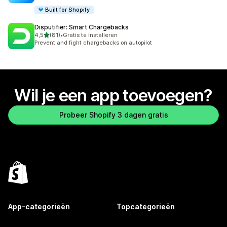
Built for Shopify
Disputifier: Smart Chargebacks
van 5 sterren
4,5
(81)
•
Gratis te installeren
81 recensies in totaal
Prevent and fight chargebacks on autopilot
Wil je een app toevoegen?
Probeer Shopify 3 dagen gratis
App-categorieën
Topcategorieën