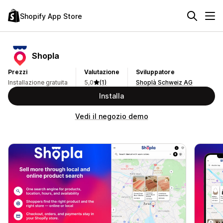
Shopify App Store
Shopla
Prezzi
Valutazione
Sviluppatore
Installazione gratuita
5,0
(1)
Shoplà Schweiz AG
Installa
Vedi il negozio demo