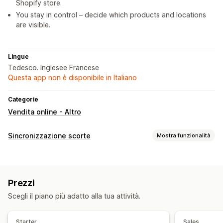
Shopify store.
You stay in control – decide which products and locations
are visible.
Lingue
Tedesco. Inglesee Francese
Questa app non è disponibile in Italiano
Categorie
Vendita online - Altro
Sincronizzazione scorte
Mostra funzionalità
Tipo di sincronizzazione
Ordini
Prezzi
Dettagli del prodotto
Varianti
Multicanale
Prezzi
Multistore
Automatica
In tempo reale
Scegli il piano più adatto alla tua attività.
Notifiche e report
Avvisi automatici
Aggiornamenti sugli ordini
Starter
Sales