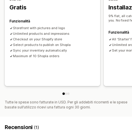
Avvisi via email
Report degli errori
Avvisi sulle scorte
Gratis
Installa
Metriche di performance
Stato in tempo reale
9% flat, all ca
you. No fixed f
Funzionalità
Storefront with pictures and logo
Funzionalità
Unlimited products and impressions
Checkout on your Shopify store
All ‘Starter’
Select products to publish on Shopla
Unlimited or
Sync your inventory automatically
Set your mo
Maximum of 10 Shopla orders
Tutte le spese sono fatturate in USD. Per gli addebiti ricorrenti e le spese
basate sull’utilizzo ricevi una fattura ogni 30 giorni.
Recensioni
(1)