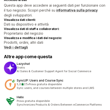
Questa app deve accedere ai seguenti dati per funzionare con
il tuo negozio. Scopri perché su
informativa sulla privacy
degli sviluppatori.
Visualizza dati clienti:
Dati su dispositivo e attività
Visualizza dati di staff e collaboratori:
Proprietario del negozio
Visualizza e modifica i dati del negozio:
Prodotti, ordini, altri dati
Vedi i dettagli
Altre app come questa
Lazychat
Gratis
AI Sales & Customer Support Agent for Social Commerce
SyncUP: Users and Course Sync
stelle su 5
5,0
(7)
•
Prova gratuita disponibile
7 recensioni totali
Sync users, and courses between multiple stores and LMS
Helix
Prova gratuita disponibile
Synchronizes Products & Orders Between eCommerce Platforms