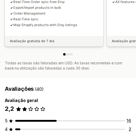
Real-Time Order sync from Etsy
All features
Export/Import products in bulk
Order Management
Real-Time sync
Map Shopify products with Etsy listings
Avaliação gratuita de 7 dia
Avaliação grat
Todas as taxas são faturadas em USD. As taxas recorrentes e com
base na utilização são faturadas a cada 30 dias.
Avaliações
(40)
Avaliação geral
2,2
5
16
4
2