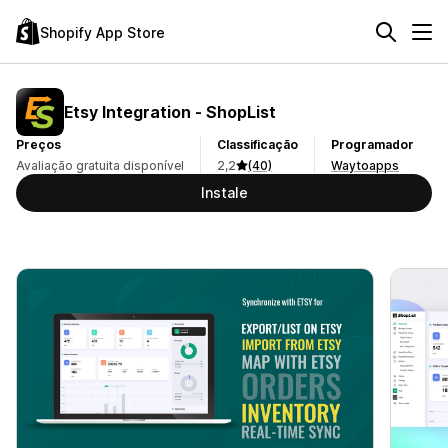
Shopify App Store
Etsy Integration ‑ ShopList
Preços
Classificação
Programador
Avaliação gratuita disponível
2,2
(40)
Waytoapps
Instale