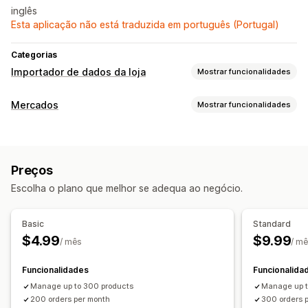
inglês
Esta aplicação não está traduzida em português (Portugal)
Categorias
Importador de dados da loja
Mostrar funcionalidades
Sincronização de dados
Mercados
Mostrar funcionalidades
Faça atualizações automáticas
Gestão de listagens
Sincronização de inventário
Sincronização de encomendas
Automatização de feeds
Feeds de produtos
Sincronização de preços
Sincronização de produtos
Preços
Sincronização de produtos
Seleção de produtos
Sincronização em tempo real
Escolha o plano que melhor se adequa ao negócio.
Oferta de sincronização
Carregamento em lote
Migração de dados
Análise de dados de listagens
Exportação em lote
Importação em lote
Basic
Standard
Gestão de encomendas
Atualizações em lote
Inventário
Encomendas
Produtos
$4.99
$9.99
/ mês
/ m
Encomendas em lote
Sincronização de encomendas
Sincronização de rastreio
Sincronização de inventário
Funcionalidades
Funcionalida
Manage up to 300 products
Manage up t
200 orders per month
300 orders 