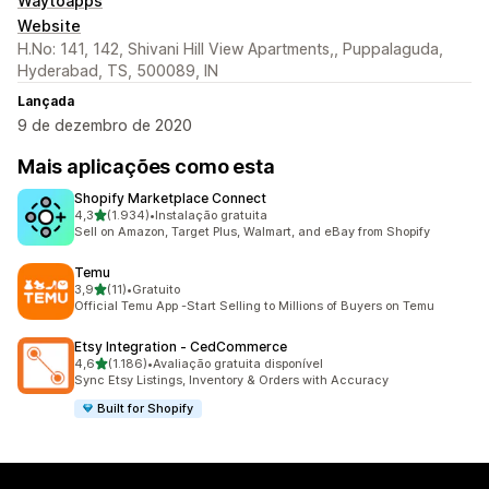
Waytoapps
Website
H.No: 141, 142, Shivani Hill View Apartments,, Puppalaguda,
Hyderabad, TS, 500089, IN
Lançada
9 de dezembro de 2020
Mais aplicações como esta
Shopify Marketplace Connect
de 5 estrelas
4,3
(1.934)
•
Instalação gratuita
1934 total de avaliações
Sell on Amazon, Target Plus, Walmart, and eBay from Shopify
Temu
de 5 estrelas
3,9
(11)
•
Gratuito
11 total de avaliações
Official Temu App -Start Selling to Millions of Buyers on Temu
Etsy Integration ‑ CedCommerce
de 5 estrelas
4,6
(1.186)
•
Avaliação gratuita disponível
1186 total de avaliações
Sync Etsy Listings, Inventory & Orders with Accuracy
Built for Shopify