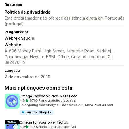
Recursos
Política de privacidade
Este programador não oferece assistência direta em Português
(portugal).
Programador
Webrex Studio
Website
A-806 Money Plant High Street, Jagatpur Road, Sarkhej -
Gandhinagar Hwy, nr. BSNL Office, Gota, Ahmedabad, GJ,
382470, IN
Lançada
7 de novembro de 2019
Mais aplicações como esta
Omega Facebook Pixel Meta Feed
de 5 estrelas
4,8
(876)
•
Plano gratuito disponível
876 total de avaliações
Retargeting Ads Analytic: Facebook CAPI, Meta Pixel & Feed
Built for Shopify
Omega for your pixel TikTok
de 5 estrelas
4,9
(146)
•
Plano gratuito disponível
146 total de avaliações