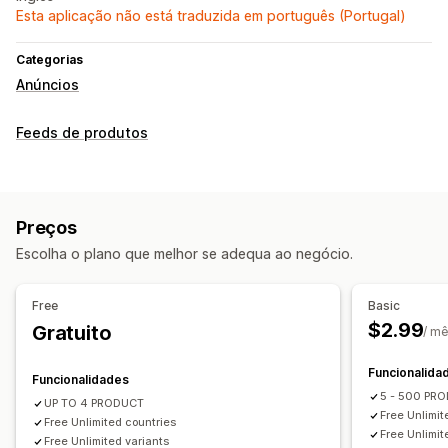
Esta aplicação não está traduzida em português (Portugal)
Categorias
Anúncios
Feeds de produtos
Preços
Escolha o plano que melhor se adequa ao negócio.
Free
Basic
$2.99
Gratuito
/ m
Funcionalida
Funcionalidades
5 - 500 PR
UP TO 4 PRODUCT
Free Unlimit
Free Unlimited countries
Free Unlimit
Free Unlimited variants