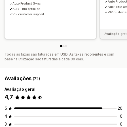
Auto Produc
Auto Product Sync
Bulk Title op
Bulk Title optimize
VIP customer
VIP customer support
Avaliação grat
Todas as taxas são faturadas em USD. As taxas recorrentes e com
base na utilização são faturadas a cada 30 dias.
Avaliações
(22)
Avaliação geral
4,7
5
20
4
0
3
0