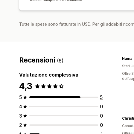
Tutte le spese sono fatturate in USD. Per gli addebiti ricorre
Recensioni
Nama
(6)
Stati Un
Oltre 3
Valutazione complessiva
dell’ap
4,3
5
5
4
0
3
0
Christ
2
0
Canad
Oltre u