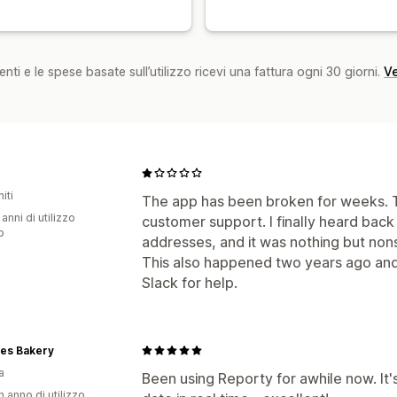
nti e le spese basate sull’utilizzo ricevi una fattura ogni 30 giorni.
Ve
iti
The app has been broken for weeks. 
 anni di utilizzo
customer support. I finally heard back 
p
addresses, and it was nothing but non
This also happened two years ago and 
Slack for help.
ies Bakery
a
Been using Reporty for awhile now. It'
n anno di utilizzo