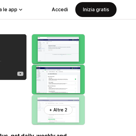
a le app
Accedi
Inizia gratis
+ Altre 2
lus, get daily, weekly and