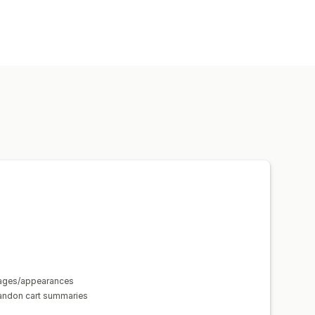
guages/appearances
bandon cart summaries