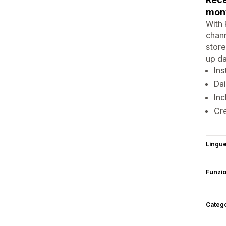
mont
With 
chann
store
up da
Ins
Dai
Inc
Cre
Lingu
Funzi
Categ