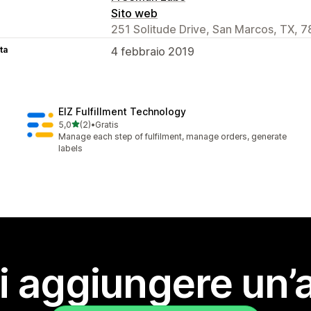
Sito web
251 Solitude Drive, San Marcos, TX, 
ta
4 febbraio 2019
EIZ Fulfillment Technology
stelle su 5
5,0
(2)
•
Gratis
2 recensioni totali
Manage each step of fulfilment, manage orders, generate
labels
i aggiungere un’