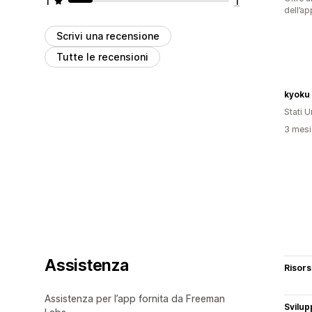
1
1
dell’ap
Scrivi una recensione
Tutte le recensioni
kyoku
Stati Un
3 mesi 
Assistenza
Risor
Assistenza per l’app fornita da Freeman
Svilup