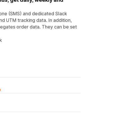
phone (SMS) and dedicated Slack
and UTM tracking data. In addition,
gregates order data. They can be set
k
o