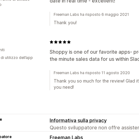
date in real time - excellent!
p
Freeman Labs ha risposto 6 maggio 2021
Thank you!
iti
Shoppy is one of our favorite apps- pr
di utilizzo dell’app
the minute sales data for us within Sl
Freeman Labs ha risposto 11 agosto 2020
Thank you so much for the review! Glad it
you need!
se
Informativa sulla privacy
Questo sviluppatore non offre assistenz
patore
Freeman Labs