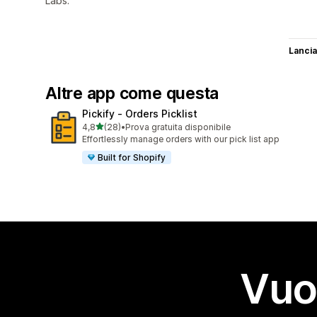
Labs.
Lancia
Altre app come questa
Pickify ‑ Orders Picklist
stelle su 5
4,8
(28)
•
Prova gratuita disponibile
28 recensioni totali
Effortlessly manage orders with our pick list app
Built for Shopify
Vuo