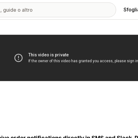
Sfogli
ria immagini in evidenza
ive order notifications directly in SMS and Slack. P