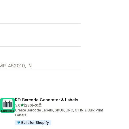
MP, 452010, IN
RF: Barcode Generator & Labels
星（满分 5 星）
5.0
(286)
•
免费
总共 286 条评论
Create Barcode Labels, SKUs, UPC, GTIN & Bulk Print
Labels
Built for Shopify