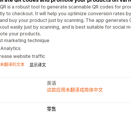
R is a robust tool to generate scannable QR codes for pr
tly to checkout. It will help you optimize conversion rates b
and buy your product just by scanning. The app generates 
out easily just by scanning, and is best suitable for social 
ote your products.
st marketing technique
Analytics
rease website traffic
未翻译的文本
显示译文
英语
这款应用未翻译成简体中文
零售