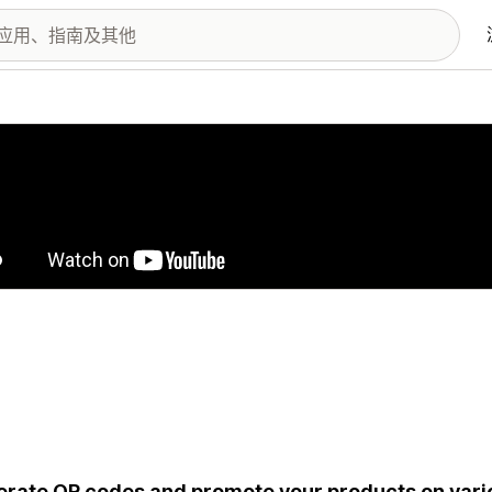
图库
rate QR codes and promote your products on vario