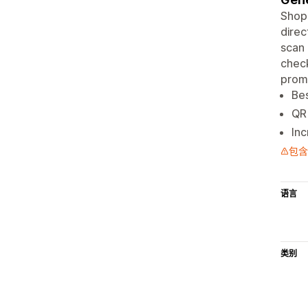
ShopQ
direc
scan 
check
prom
Be
QR 
Inc
包含
语言
类别