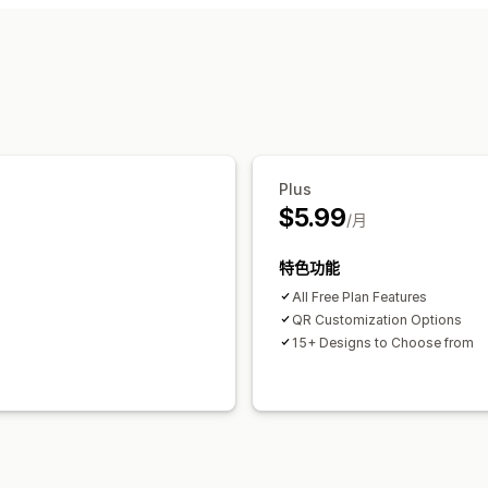
Plus
$5.99
/月
特色功能
All Free Plan Features
QR Customization Options
15+ Designs to Choose from