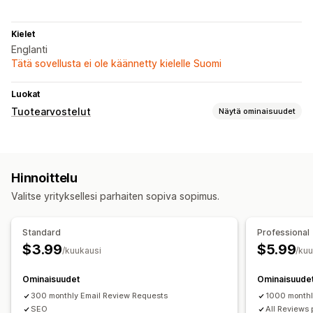
Kielet
Englanti
Tätä sovellusta ei ole käännetty kielelle Suomi
Luokat
Tuotearvostelut
Näytä ominaisuudet
Näyttövaihtoehdot
Valokuva-arvostelut
Tähtiluokitukset
Tunnukset
Hinnoittelu
Ruudukkoasettelu
Kaikki arvostelut -sivu
Valitse yrityksellesi parhaiten sopiva sopimus.
Rich-koodinpätkät
Arvostelujen keräystavat
Standard
Professional
Sähköpostipyynnöt
Lomakkeet
Kampanjat
$3.99
$5.99
/kuukausi
/ku
Tuonti ja vienti
Mukautetut pyynnöt
Ominaisuudet
Ominaisuude
300 monthly Email Review Requests
1000 monthl
SEO
All Reviews