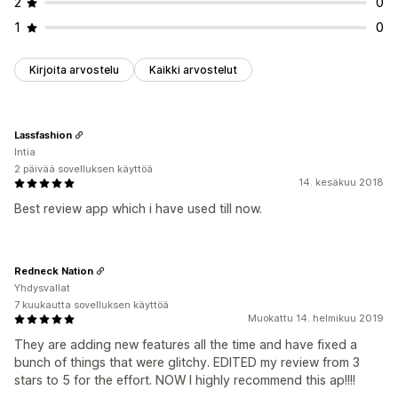
2
0
1
0
Kirjoita arvostelu
Kaikki arvostelut
Lassfashion
Intia
2 päivää sovelluksen käyttöä
14. kesäkuu 2018
Best review app which i have used till now.
Redneck Nation
Yhdysvallat
7 kuukautta sovelluksen käyttöä
Muokattu 14. helmikuu 2019
They are adding new features all the time and have fixed a
bunch of things that were glitchy. EDITED my review from 3
stars to 5 for the effort. NOW I highly recommend this ap!!!!