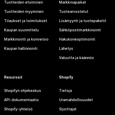
Tuotteiden etsiminen
Markkinapaikat
Tuotteiden myyminen
Tuotearvostelut
Tilaukset ja toimitukset
Lisämyynti ja tuotepaketit
Kaupan suunnittelu
Sähköpostimarkkinointi
Markkinointi ja konversio
Hakukoneoptimointi
Kaupan hallinnointi
Lähetys
Valuutta ja käännös
Resurssit
Shopify
Shopifyn ohjekeskus
Tietoja
API-dokumentaatio
Uramahdollisuudet
Shopify-yhteisö
Sijoittajat