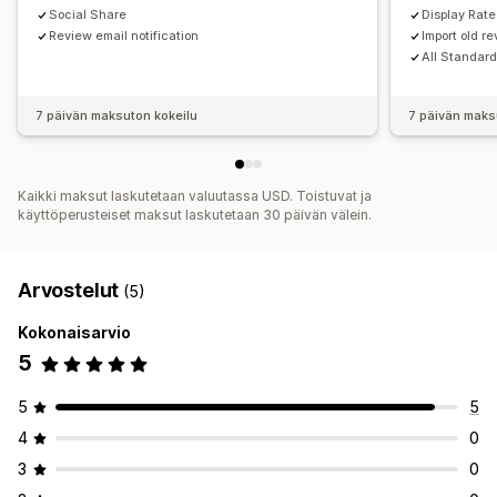
Social Share
Display Rate
Review email notification
Import old r
All Standar
7 päivän maksuton kokeilu
7 päivän maks
Kaikki maksut laskutetaan valuutassa USD. Toistuvat ja
käyttöperusteiset maksut laskutetaan 30 päivän välein.
Arvostelut
(5)
Kokonaisarvio
5
5
5
4
0
3
0