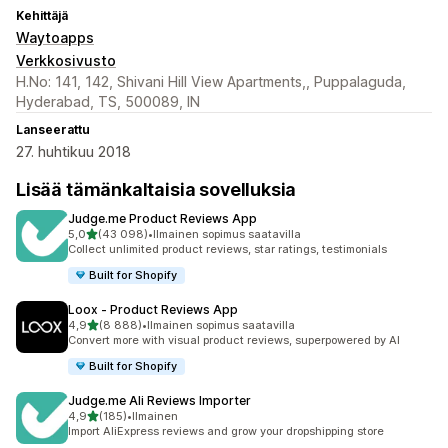
Kehittäjä
Waytoapps
Verkkosivusto
H.No: 141, 142, Shivani Hill View Apartments,, Puppalaguda,
Hyderabad, TS, 500089, IN
Lanseerattu
27. huhtikuu 2018
Lisää tämänkaltaisia sovelluksia
Judge.me Product Reviews App
/ 5 tähteä
5,0
(43 098)
•
Ilmainen sopimus saatavilla
43098 arvostelua yhteensä
Collect unlimited product reviews, star ratings, testimonials
Built for Shopify
Loox ‑ Product Reviews App
/ 5 tähteä
4,9
(8 888)
•
Ilmainen sopimus saatavilla
8888 arvostelua yhteensä
Convert more with visual product reviews, superpowered by AI
Built for Shopify
Judge.me Ali Reviews Importer
/ 5 tähteä
4,9
(185)
•
Ilmainen
185 arvostelua yhteensä
Import AliExpress reviews and grow your dropshipping store