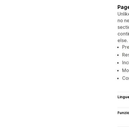
Page
Unlik
no ne
secti
conti
else.
Pr
Res
Inc
Mo
Co
Lingu
Funzi