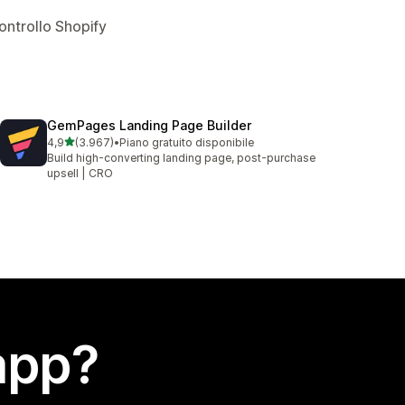
ontrollo Shopify
GemPages Landing Page Builder
stelle su 5
4,9
(3.967)
•
Piano gratuito disponibile
3967 recensioni totali
Build high-converting landing page, post-purchase
upsell | CRO
app?