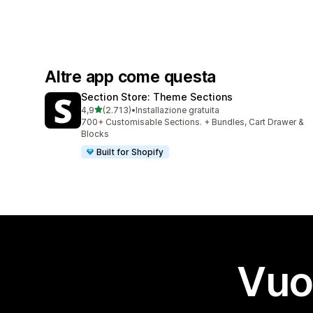
Altre app come questa
Section Store: Theme Sections
stelle su 5
4,9
(2.713)
•
Installazione gratuita
2713 recensioni totali
700+ Customisable Sections. + Bundles, Cart Drawer &
Blocks
Built for Shopify
Vuo