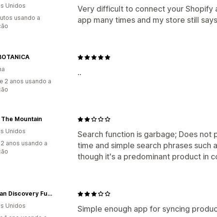
s Unidos
Very difficult to connect your Shopify 
utos usando a
app many times and my store still says
ção
BOTANICA
ha
..
e 2 anos usando a
ção
 The Mountain
s Unidos
Search function is garbage; Does not 
2 anos usando a
time and simple search phrases such as
ção
though it's a predominant product in c
Hawaiian Discovery Furniture
s Unidos
Simple enough app for syncing produc