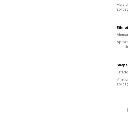
Mais d
aplica
Ethno
Alema
Aproxi
usando
Shape
Estado
7 minu
aplica