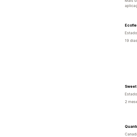
Mais d
aplica
Ecofi
Estado
19 dia
Sweet
Estado
2 mese
Quant
Canad