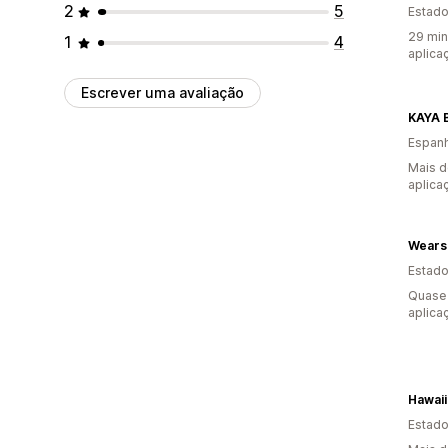
2
5
Estado
29 min
1
4
aplica
Escrever uma avaliação
KAYA 
Espan
Mais d
aplica
Wears
Estado
Quase 
aplica
Estado