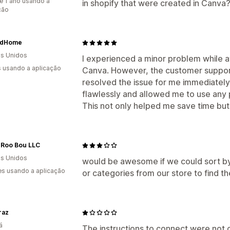
e 1 ano usando a
in shopify that were created in Canva
ção
edHome
s Unidos
I experienced a minor problem while a
s usando a aplicação
Canva. However, the customer support
resolved the issue for me immediatel
flawlessly and allowed me to use any 
This not only helped me save time but
 Roo Bou LLC
s Unidos
would be awesome if we could sort by
s usando a aplicação
or categories from our store to find t
raz
á
The instructions to connect were not c