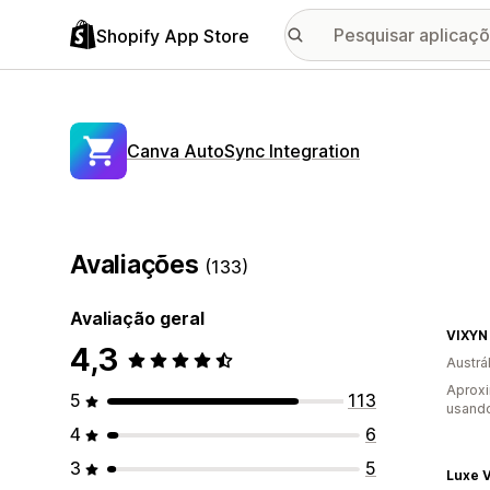
Shopify App Store
Canva AutoSync Integration
Avaliações
(133)
Avaliação geral
VIXYN
4,3
Austrál
Aprox
5
113
usando
4
6
3
5
Luxe 