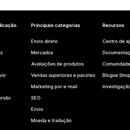
licação
Principais categorias
Recursos
Envio direto
Centro de a
os
Mercados
Documentaç
Avaliações de produtos
Comunidade
vio
Vendas superiores e pacotes
Blogue Shop
Marketing por e-mail
Investigaçã
ersão
SEO
Envio
Moeda e tradução