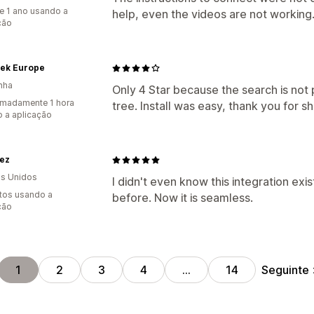
e 1 ano usando a
help, even the videos are not working
ção
tek Europe
nha
Only 4 Star because the search is not 
madamente 1 hora
tree. Install was easy, thank you for sh
 a aplicação
ez
s Unidos
I didn't even know this integration exi
tos usando a
before. Now it is seamless.
ção
Seguinte
1
2
3
4
…
14