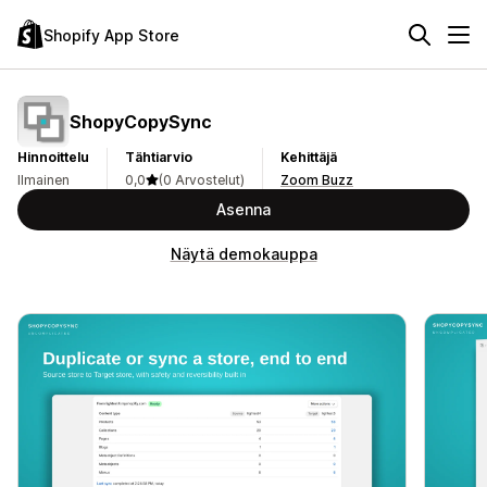
Shopify App Store
ShopyCopySync
Hinnoittelu
Tähtiarvio
Kehittäjä
Ilmainen
0,0
(0 Arvostelut)
Zoom Buzz
Asenna
Näytä demokauppa