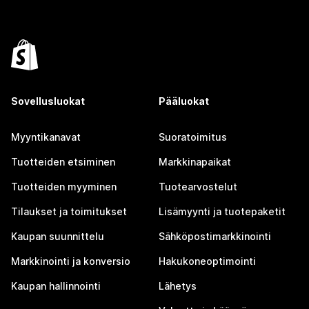
Sovellusluokat
Pääluokat
Myyntikanavat
Suoratoimitus
Tuotteiden etsiminen
Markkinapaikat
Tuotteiden myyminen
Tuotearvostelut
Tilaukset ja toimitukset
Lisämyynti ja tuotepaketit
Kaupan suunnittelu
Sähköpostimarkkinointi
Markkinointi ja konversio
Hakukoneoptimointi
Kaupan hallinnointi
Lähetys