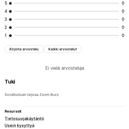
5
0
4
0
3
0
2
0
1
0
Kirjoita arvostelu
Kaikki arvostelut
Ei vielä arvosteluja
Tuki
Sovellustuen tarjoaa Zoom Buzz.
Resurssit
Tietosuojakäytäntö
Usein kysyttyä