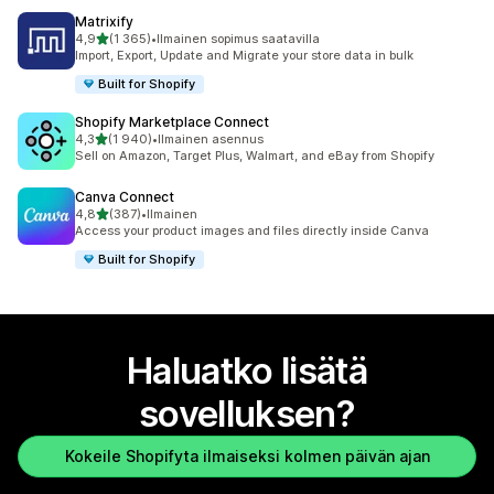
Matrixify
/ 5 tähteä
4,9
(1 365)
•
Ilmainen sopimus saatavilla
1365 arvostelua yhteensä
Import, Export, Update and Migrate your store data in bulk
Built for Shopify
Shopify Marketplace Connect
/ 5 tähteä
4,3
(1 940)
•
Ilmainen asennus
1940 arvostelua yhteensä
Sell on Amazon, Target Plus, Walmart, and eBay from Shopify
Canva Connect
/ 5 tähteä
4,8
(387)
•
Ilmainen
387 arvostelua yhteensä
Access your product images and files directly inside Canva
Built for Shopify
Haluatko lisätä
sovelluksen?
Kokeile Shopifyta ilmaiseksi kolmen päivän ajan