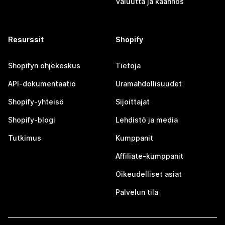
Valuutta ja käännös
Resurssit
Shopify
Shopifyn ohjekeskus
Tietoja
API-dokumentaatio
Uramahdollisuudet
Shopify-yhteisö
Sijoittajat
Shopify-blogi
Lehdistö ja media
Tutkimus
Kumppanit
Affiliate-kumppanit
Oikeudelliset asiat
Palvelun tila