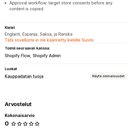
Approval workflow: target store consents before any
content is copied
Kielet
Englanti, Espanja, Saksa, ja Ranska
Tätä sovellusta ei ole käännetty kielelle Suomi
Toimii seuraavan kanssa:
Shopify Flow
Shopify Admin
Luokat
Kauppadatan tuoja
Näytä ominaisuudet
Tietojen synkronointi
Tuotteiden synkronointi
Arvostelut
Tietojen siirto
Kokonaisarvio
Kokoelmat
Metakentät
Tuotteet
0