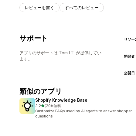
レビューを書く
すべてのレビュー
サポート
リソー
アプリのサポートは Tom I.T. が提供してい
開発者
ます。
公開日
類似のアプリ
Shopify Knowledge Base
5つ星中
3.2
(20)
•
無料
合計レビュー数：20件
Customize FAQs used by AI agents to answer shopper
questions