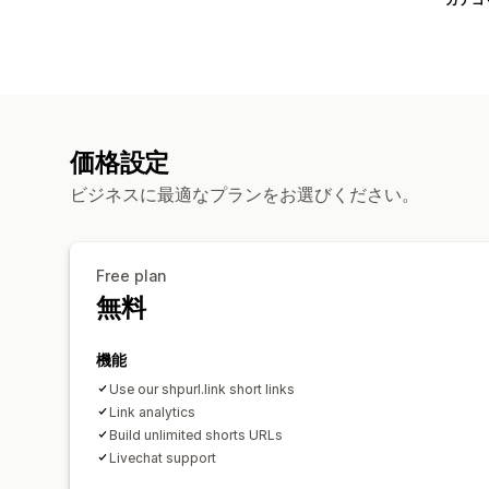
価格設定
ビジネスに最適なプランをお選びください。
Free plan
無料
機能
Use our shpurl.link short links
Link analytics
Build unlimited shorts URLs
Livechat support