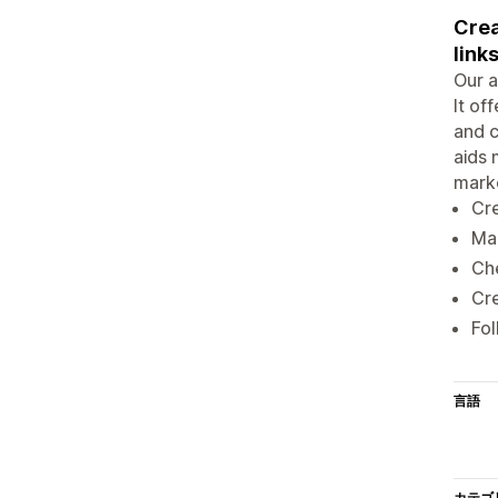
Crea
links
Our a
It of
and c
aids 
marke
Cre
Man
Che
Cre
Fol
言語
カテゴ