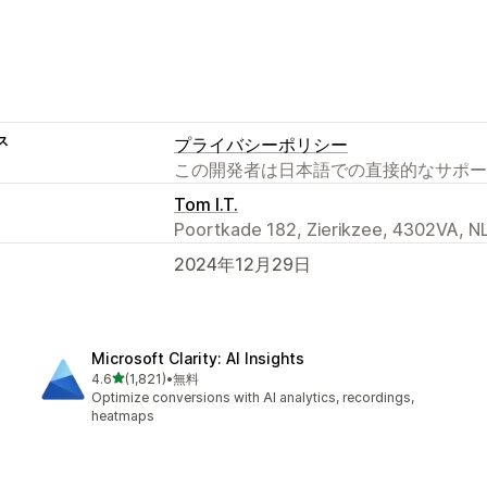
ス
プライバシーポリシー
この開発者は日本語での直接的なサポー
Tom I.T.
Poortkade 182, Zierikzee, 4302VA, N
2024年12月29日
Microsoft Clarity: AI Insights
5つ星中
4.6
(1,821)
•
無料
合計レビュー数：1821件
Optimize conversions with AI analytics, recordings,
heatmaps