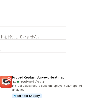
トを提供していません。
L
Propel Replay, Survey, Heatmap
5つ星中
4.9
(600)
•
無料プランあり
合計レビュー数：600件
Fix lost sales: record session replays, heatmaps, AI
analytics
Built for Shopify