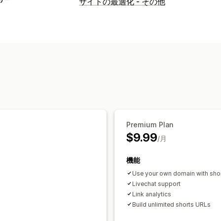
サイトの最適化 - その他
Premium Plan
$9.99
/月
機能
Use your own domain with short
Livechat support
Link analytics
Build unlimited shorts URLs