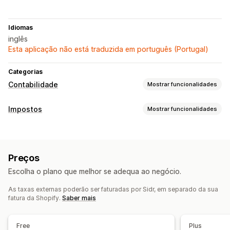
Idiomas
inglês
Esta aplicação não está traduzida em português (Portugal)
Categorias
Contabilidade
Mostrar funcionalidades
Relatórios financeiros
Impostos
Mostrar funcionalidades
Vendas e reembolsos
Imposto sobre as vendas
Rastreio da responsabilidade
Devoluções e trocas
Dashboard de desempenho
Cálculo do passivo
Operações financeiras
Preços
Cálculo de impostos
Deduções fiscais
Isenções fiscais
Várias lojas
Escolha o plano que melhor se adequa ao negócio.
Taxas fiscais
Várias moedas
Várias moedas
Vários canais
As taxas externas poderão ser faturadas por Sidr, em separado da sua
Registo
fatura da Shopify.
Saber mais
Sincronização de dados automatizada
Registo fiscal
Validação do número de identificação fiscal
Detalhes da encomenda
Transações
EUA (imposto sobre as vendas)
Free
Plus
Mapeamento do imposto sobre as vendas