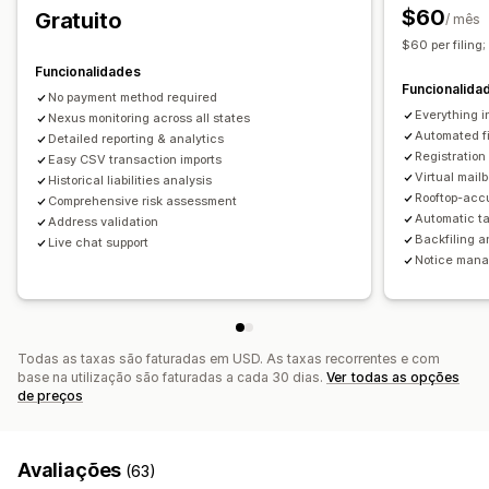
$60
Gratuito
/ mês
Importação de dados históricos
Comunicação e submissão
$60 per filing;
Relatórios de conformidade
Submissão multiestatal
Funcionalidades
Submissão de SST
Devoluções de impostos locais
Funcionalida
No payment method required
Exportação de dados
Everything in
Nexus monitoring across all states
Automated fi
Detailed reporting & analytics
Registration
Easy CSV transaction imports
Virtual mailb
Historical liabilities analysis
Rooftop-accu
Comprehensive risk assessment
Automatic ta
Address validation
Backfiling 
Live chat support
Notice mana
Todas as taxas são faturadas em USD. As taxas recorrentes e com
base na utilização são faturadas a cada 30 dias.
Ver todas as opções
de preços
Avaliações
(63)