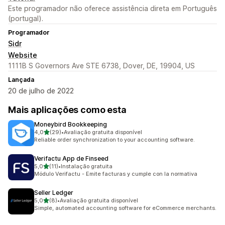
Este programador não oferece assistência direta em Português
(portugal).
Programador
Sidr
Website
1111B S Governors Ave STE 6738, Dover, DE, 19904, US
Lançada
20 de julho de 2022
Mais aplicações como esta
Moneybird Bookkeeping
de 5 estrelas
4,0
(29)
•
Avaliação gratuita disponível
29 total de avaliações
Reliable order synchronization to your accounting software.
Verifactu App de Finseed
de 5 estrelas
5,0
(11)
•
Instalação gratuita
11 total de avaliações
Módulo Verifactu - Emite facturas y cumple con la normativa
Seller Ledger
de 5 estrelas
5,0
(8)
•
Avaliação gratuita disponível
8 total de avaliações
Simple, automated accounting software for eCommerce merchants.