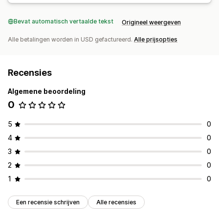
Inkooporders
Omzetbeheer
Belastingberekening
Bevat automatisch vertaalde tekst
Origineel weergeven
Alle betalingen worden in USD gefactureerd.
Alle prijsopties
Recensies
Algemene beoordeling
0
5
0
4
0
3
0
2
0
1
0
Een recensie schrijven
Alle recensies