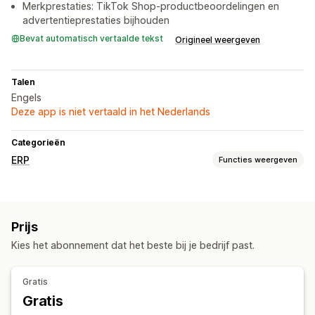
Merkprestaties: TikTok Shop-productbeoordelingen en
advertentieprestaties bijhouden
Bevat automatisch vertaalde tekst
Origineel weergeven
Talen
Engels
Deze app is niet vertaald in het Nederlands
Categorieën
ERP
Functies weergeven
Verwerking van bestellingen
Aangepaste workflows
Batchverwerking
Statusupdates
Prijs
Synchronisatie van bestellingen
Kies het abonnement dat het beste bij je bedrijf past.
Voorraadbeheer
Synchronisatie in realtime
Rapporten
Gratis
Gratis
Boekhouding en financiën