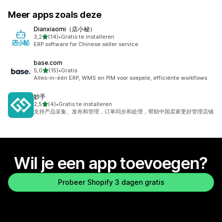
Meer apps zoals deze
Dianxiaomi（店小秘）
van 5 sterren
3,2
(14)
•
Gratis te installeren
14 recensies in totaal
ERP software for Chinese seller service
base.com
van 5 sterren
5,0
(15)
•
Gratis
15 recensies in totaal
Alles-in-één ERP, WMS en PIM voor soepele, efficiënte workflows
妙手
van 5 sterren
2,5
(4)
•
Gratis te installeren
4 recensies in totaal
支持产品采集、发布和管理，订单同步和处理，帮助中国卖家更好管理店铺
Wil je een app toevoegen?
Probeer Shopify 3 dagen gratis