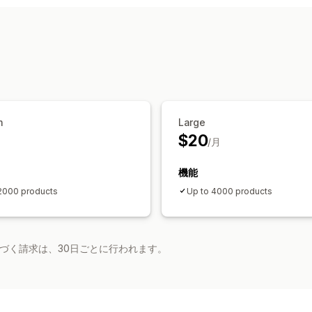
商品ページでのアップセル
オファーとおすすめ
おすすめ商品
AIによるおすすめ
分析
コンバージョン率
おすすめ情報のパフ
m
Large
$20
月
/月
機能
2000 products
Up to 4000 products
基づく請求は、30日ごとに行われます。