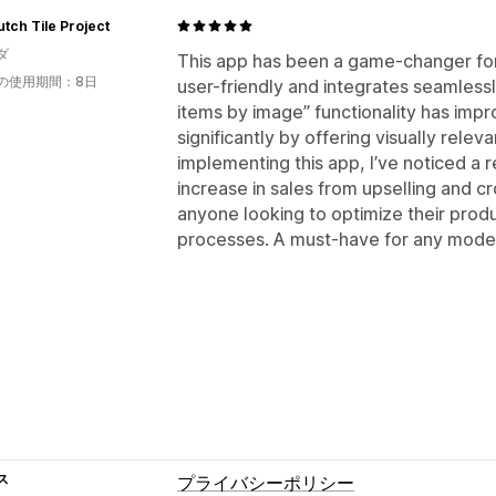
tch Tile Project
ダ
This app has been a game-changer for m
の使用期間：8日
user-friendly and integrates seamlessl
items by image” functionality has im
significantly by offering visually rel
implementing this app, I’ve noticed a 
increase in sales from upselling and c
anyone looking to optimize their pro
processes. A must-have for any mod
ス
プライバシーポリシー