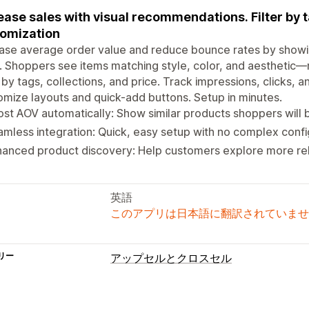
ease sales with visual recommendations. Filter by ta
omization
ase average order value and reduce bounce rates by showing
 Shoppers see items matching style, color, and aesthetic—
r by tags, collections, and price. Track impressions, clicks, 
mize layouts and quick-add buttons. Setup in minutes.
st AOV automatically: Show similar products shoppers will 
mless integration: Quick, easy setup with no complex confi
hanced product discovery: Help customers explore more re
英語
このアプリは日本語に翻訳されていませ
リー
アップセルとクロスセル
カスタマイズ