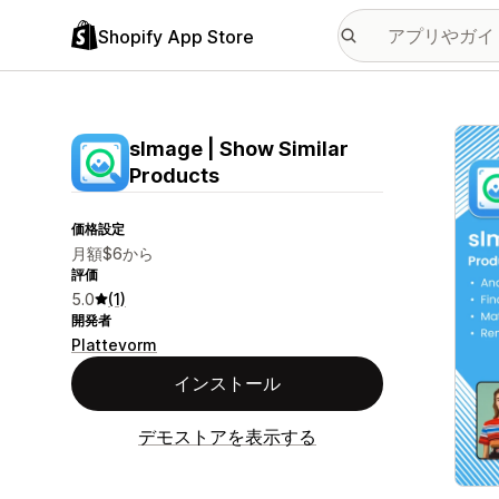
Shopify App Store
特集
sImage | Show Similar
Products
価格設定
月額$6から
評価
5.0
(1)
開発者
Plattevorm
インストール
デモストアを表示する