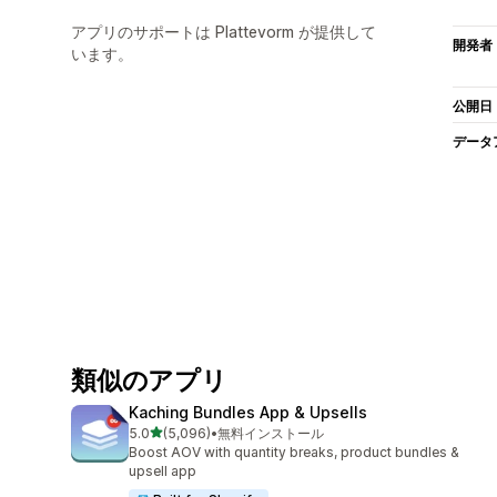
アプリのサポートは Plattevorm が提供して
開発者
います。
公開日
データ
類似のアプリ
Kaching Bundles App & Upsells
5つ星中
5.0
(5,096)
•
無料インストール
合計レビュー数：5096件
Boost AOV with quantity breaks, product bundles &
upsell app