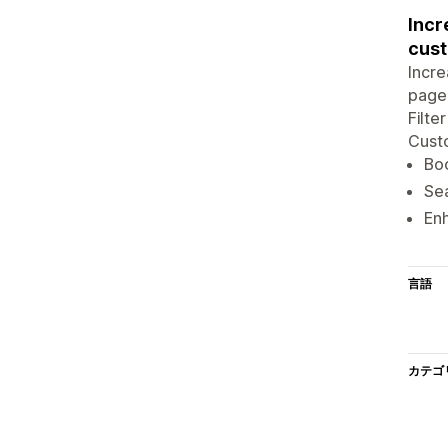
Incr
cust
Incre
page.
Filte
Custo
Boo
Sea
En
言語
カテゴ