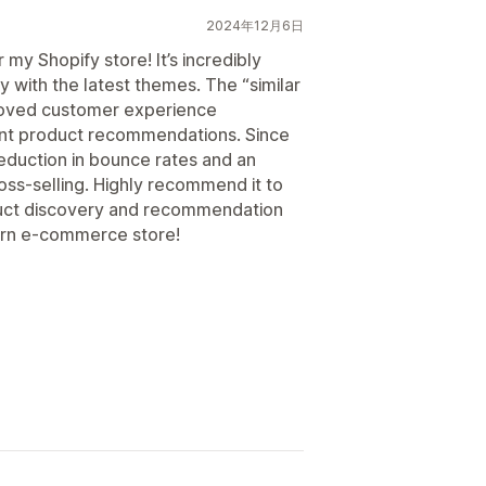
2024年12月6日
y Shopify store! It’s incredibly
y with the latest themes. The “similar
proved customer experience
evant product recommendations. Since
reduction in bounce rates and an
ross-selling. Highly recommend it to
duct discovery and recommendation
ern e-commerce store!