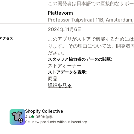
この開発者は日本語での直接的なサポー
Plattevorm
Professor Tulpstraat 11B, Amsterdam
2024年11月6日
アクセス
このアプリがストアで機能するためには
ります。 その理由については、開発者
ださい。
スタッフと協力者のデータの閲覧:
ストアオーナー
ストアデータを表示:
商品
詳細を見る
Shopify Collective
5つ星中
4.4
(359)
•
無料
合計レビュー数：359件
Sell new products without inventory