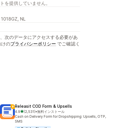
トを提供していません。
, 1018GZ, NL
、次のデータにアクセスする必要があ
向けの
プライバシーポリシー
でご確認く
Releasit COD Form & Upsells
5つ星中
4.9
(2,531)
•
無料インストール
合計レビュー数：2531件
Cash on Delivery Form for Dropshipping: Upsells, OTP,
SMS