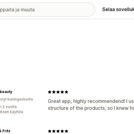
Selaa sovellu
abeauty
ynyt kuningaskunta
Great app, highly recommendend! I use
n 2 vuotta
structure of the products, so I knew 
uksen käyttöä
& Fritz