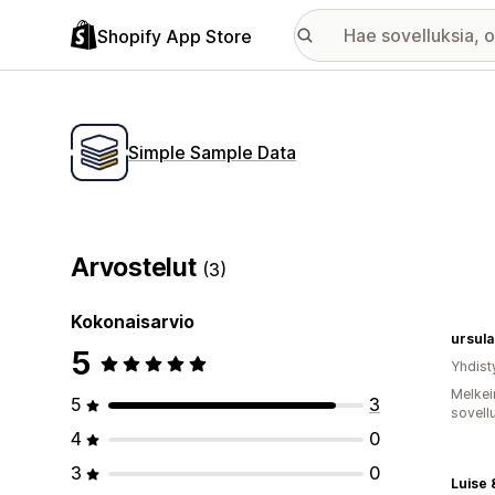
Shopify App Store
Simple Sample Data
Arvostelut
(3)
Kokonaisarvio
ursul
5
Yhdist
Melkei
5
3
sovell
4
0
3
0
Luise 