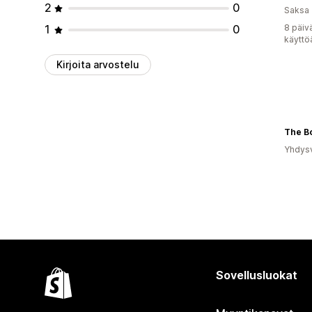
2
0
Saksa
1
0
8 päiv
käyttö
Kirjoita arvostelu
The Bo
Yhdysv
Sovellusluokat