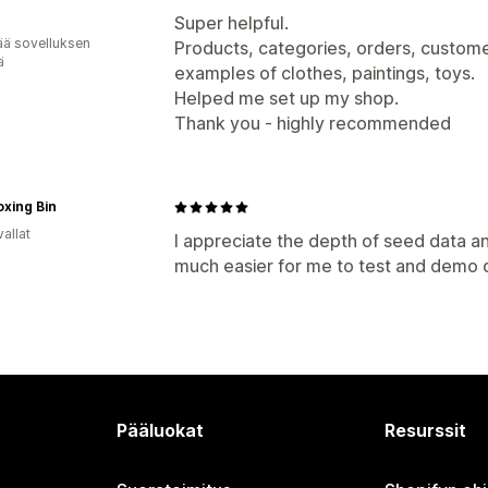
Super helpful.
ää sovelluksen
Products, categories, orders, customer
ä
examples of clothes, paintings, toys.
Helped me set up my shop.
Thank you - highly recommended
xing Bin
allat
I appreciate the depth of seed data a
much easier for me to test and demo di
Pääluokat
Resurssit