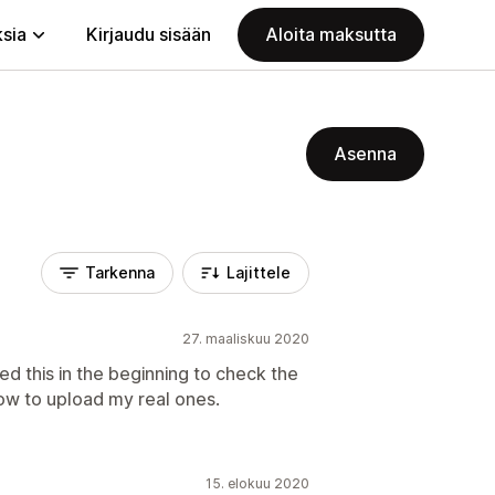
ksia
Kirjaudu sisään
Aloita maksutta
Asenna
Tarkenna
Lajittele
27. maaliskuu 2020
d this in the beginning to check the
how to upload my real ones.
15. elokuu 2020