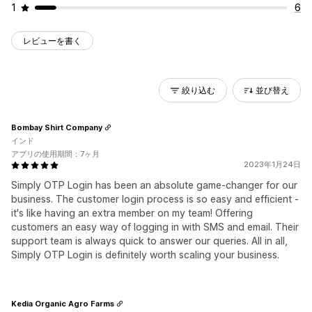
1
6
レビューを書く
絞り込む
並び替え
Bombay Shirt Company
インド
アプリの使用期間：7ヶ月
2023年1月24日
Simply OTP Login has been an absolute game-changer for our
business. The customer login process is so easy and efficient -
it's like having an extra member on my team! Offering
customers an easy way of logging in with SMS and email. Their
support team is always quick to answer our queries. All in all,
Simply OTP Login is definitely worth scaling your business.
Kedia Organic Agro Farms