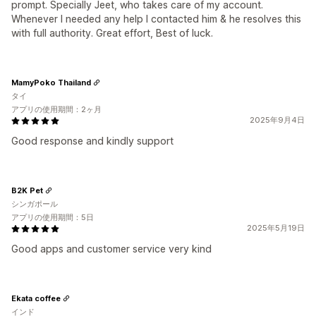
prompt. Specially Jeet, who takes care of my account.
Whenever I needed any help I contacted him & he resolves this
with full authority. Great effort, Best of luck.
MamyPoko Thailand
タイ
アプリの使用期間：2ヶ月
2025年9月4日
Good response and kindly support
B2K Pet
シンガポール
アプリの使用期間：5日
2025年5月19日
Good apps and customer service very kind
Ekata coffee
インド