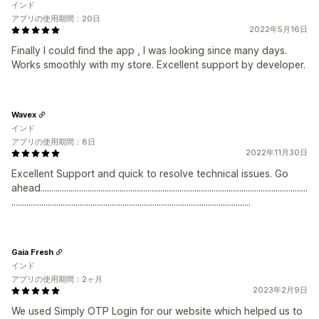
インド
アプリの使用期間：20日
2022年5月16日
Finally I could find the app , I was looking since many days.
Works smoothly with my store. Excellent support by developer.
Wavex
インド
アプリの使用期間：8日
2022年11月30日
Excellent Support and quick to resolve technical issues. Go
ahead.............................................................................................................................
................................................................................................................
Gaia Fresh
インド
アプリの使用期間：2ヶ月
2023年2月9日
We used Simply OTP Login for our website which helped us to